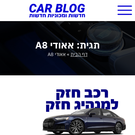
תגית: אאודי A8
דף הבית
»
אאודי A8