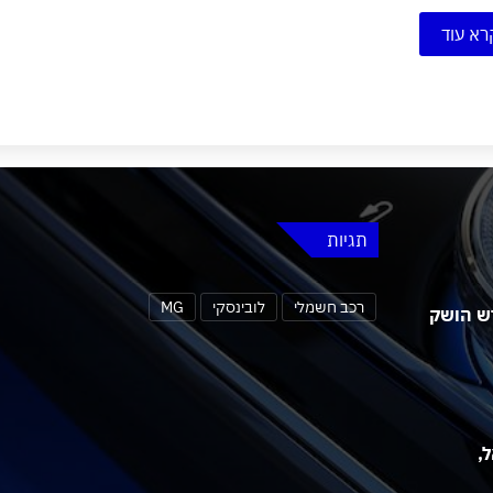
רא עוד
תגיות
רכב חשמלי
לובינסקי
MG
 MG4 אורבן החדש הושק
שראל,