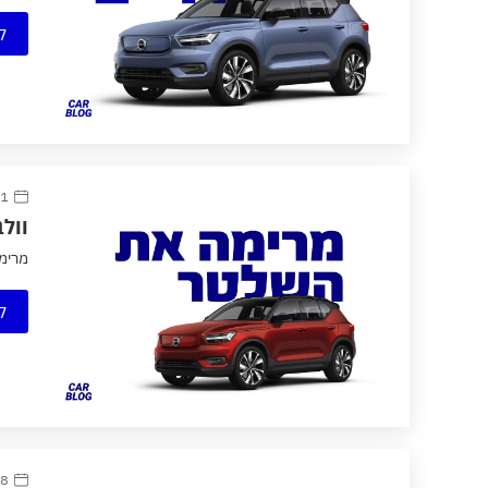
ק
1 אוקטובר 2020
וולבו 
מרימה את
ק
28 ספטמב