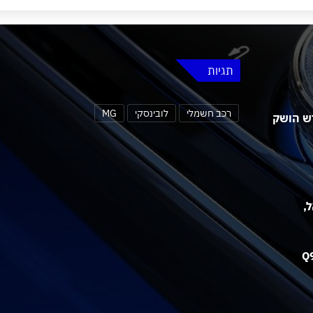
תגיות
רכב חשמלי
לובינסקי
MG
 MG4 אורבן החדש הושק
שראל,
אאודי חושפת את תא הנוסעים של ה-Q9