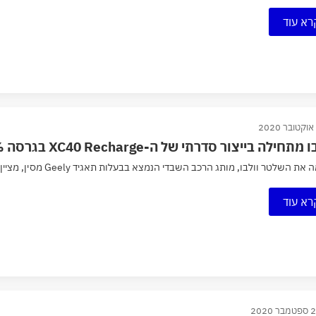
רא עוד
מתחילה בייצור סדרתי של ה-XC40 Recharge בגרסה 100% חשמלית
 השלטר וולבו, מותג הרכב השבדי הנמצא בבעלות תאגיד Geely מסין, מציין אבן דרך משמעותית ומתחיל בייצור סדרתי...
רא עוד
ר 2020