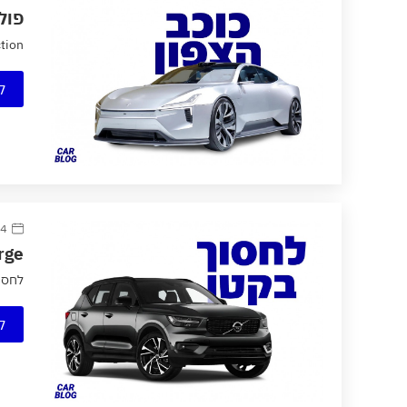
פול
ction
ק
14 אוגוס
harge
לחסוך
ק