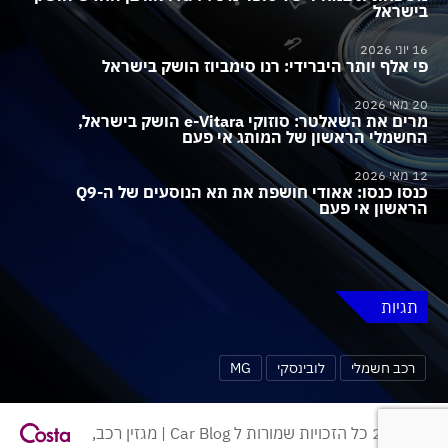
בישראל
16 יוני 2026
פי אלף יותר היברידי: רנו סימביוז הושק בישראל
20 מאי 2026
מרים את השאלטר: סוזוקי e-Vitara הושק בישראל,
החשמלי הראשון של המותג אי פעם
12 מאי 2026
כנסו כנסו: אאודי חושפת את תא הנוסעים של ה-Q9
הראשון אי פעם
תגיות
רכב חשמלי
לובינסקי
MG
© 2026 כל הזכויות שמורות ל Car Blog | מגזין רכב,