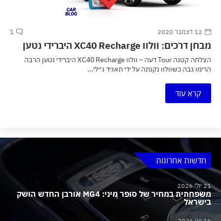
12 דצמבר 2020
1
מבחן דרכים: וולוו XC40 Recharge היברידי נטען
הצלחה קטנה Tour דעה – וולוו XC40 Recharge היברידי נטען הרבה
הרימו גבה כשוולוו נקנתה על ידי תאגיד ג׳ילי...
קרא עוד
חדשות אחרונות
21 יולי 2026
משפחתית במחיר של סופר מיני: MG4 אורבן החדש הושק
בישראל
16 יוני 2026