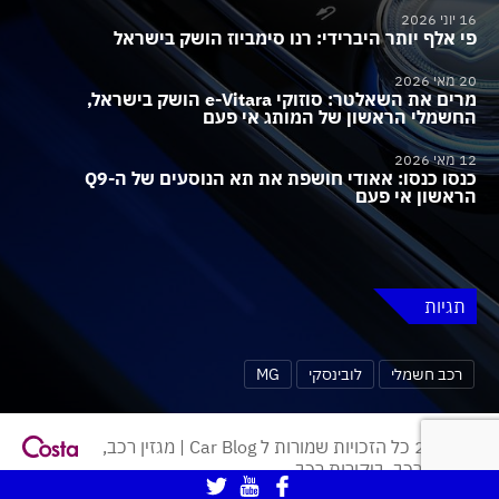
16 יוני 2026
פי אלף יותר היברידי: רנו סימביוז הושק בישראל
20 מאי 2026
מרים את השאלטר: סוזוקי e-Vitara הושק בישראל,
החשמלי הראשון של המותג אי פעם
12 מאי 2026
כנסו כנסו: אאודי חושפת את תא הנוסעים של ה-Q9
הראשון אי פעם
תגיות
רכב חשמלי
לובינסקי
MG
© 2026 כל הזכויות שמורות ל Car Blog | מגזין רכב,
חדשות רכב, ביקורות רכב.