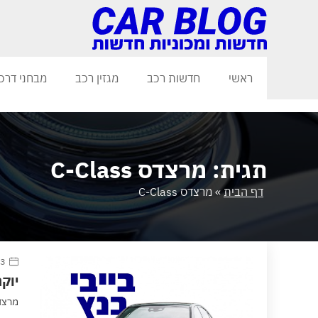
ראשי
חדשות רכב
מגזין רכב
מבחני דרכ
תגית: מרצדס C-Class
דף הבית
»
מרצדס C-Class
23 פברוא
יוקרת
מרצדס -Class