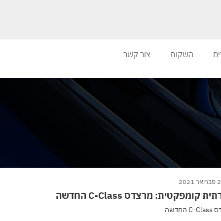
ים
השקות
צור קשר
ר 2021
ית קומפקטית: מרצדס C-Class החדשה
C החדשה