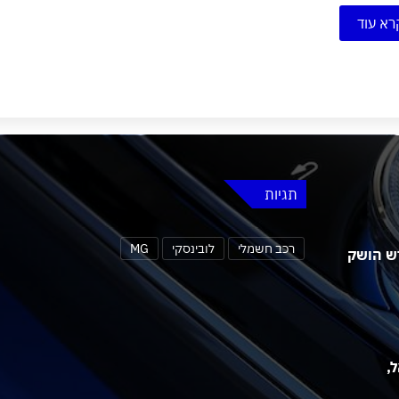
רא עוד
תגיות
רכב חשמלי
לובינסקי
MG
 MG4 אורבן החדש הושק
שראל,