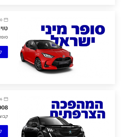
20 אוגוס
טוי
סופר מיני י
ק
16 אוגוס
e2008, החשמלית הרא
קבוצת לובינסקי 
ק