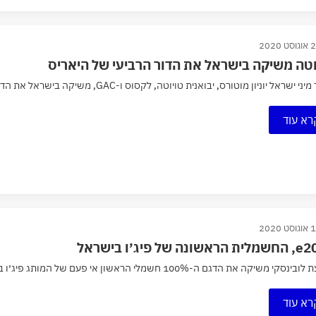
ט 2020
וטה משיקה בישראל את הדור הרביעי של היאריס
שראל יוניון מוטורס, יבואנית טויוטה, לקסוס ו-GAC, משיקה בישראל את הדור הרביעי של טויוטה יאריס (Toyota Yaris),...
רא עוד
ט 2020
שונה של פיג׳ו בישראל
משיקה את הדגם ה-100% חשמלי הראשון אי פעם של המותג פיג׳ו בישראל, ה-e2008, האחות הגדולה של ה-e208...
רא עוד