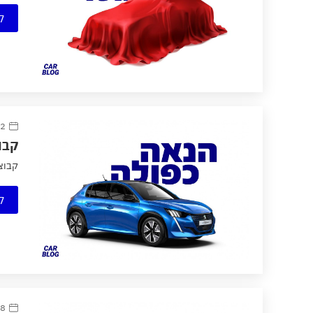
ק
12 אוקטו
קבוצת 
קבוצת לוב
ק
28 ספטמב