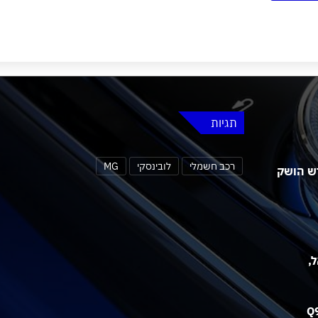
תגיות
רכב חשמלי
לובינסקי
MG
 MG4 אורבן החדש הושק
שראל,
אאודי חושפת את תא הנוסעים של ה-Q9