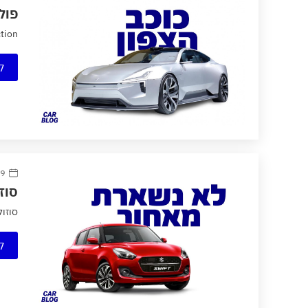
פול
ction
ק
9 ספטמבר 2020
סוזוקי 
סוזוקי סוו
ק