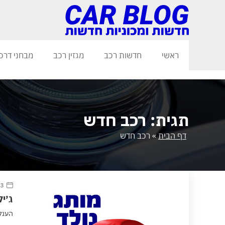
ראשי
חדשות רכב
מגזין רכב
מבחני דרכ
תגית: רכב חדש
דף הבית
»
רכב חדש
23 מרץ
ג׳י
הענק