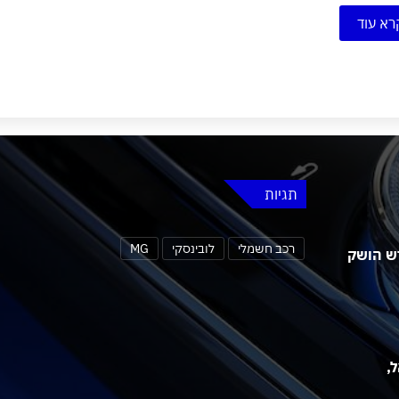
רא עוד
תגיות
רכב חשמלי
לובינסקי
MG
 MG4 אורבן החדש הושק
שראל,