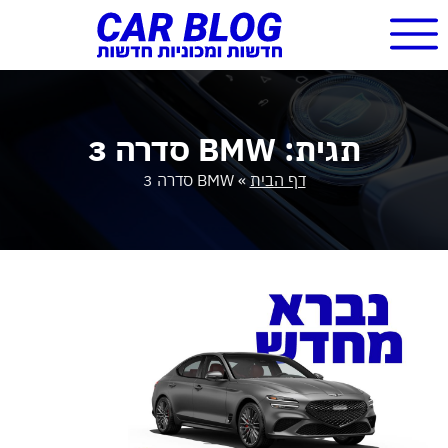
תגית: BMW סדרה 3
דף הבית
»
BMW סדרה 3