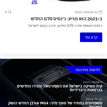
22 אוקטובר 2020
4
ב-2021 הוא מגיע: ג׳נסיס G70 החדש
ג׳נסיס חושפת את ה-G70 החדש, יגיע ב-2021 לישראל.
קרא עוד
חדשות אחרונות
5 אוגוסט 2026
קיה משיקה בישראל את הספורטאז׳ והנירו החדשים
בגרסאות היברידיות
21 יולי 2026
משפחתית במחיר של סופר מיני: MG4 אורבן החדש הושק
בישראל