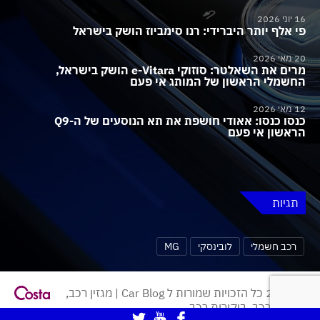
16 יוני 2026
פי אלף יותר היברידי: רנו סימביוז הושק בישראל
20 מאי 2026
מרים את השאלטר: סוזוקי e-Vitara הושק בישראל,
החשמלי הראשון של המותג אי פעם
12 מאי 2026
כנסו כנסו: אאודי חושפת את תא הנוסעים של ה-Q9
הראשון אי פעם
תגיות
רכב חשמלי
לובינסקי
MG
© 2026 כל הזכויות שמורות ל Car Blog | מגזין רכב,
חדשות רכב, ביקורות רכב.