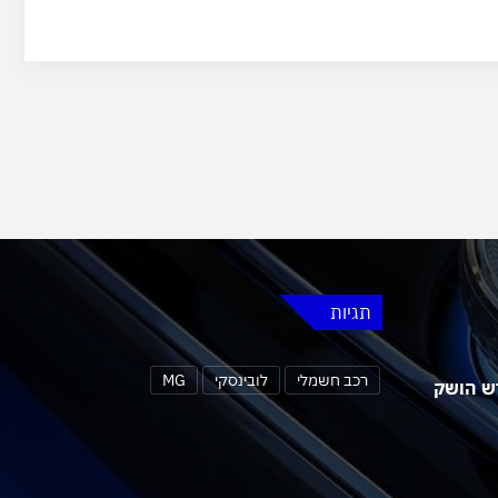
תגיות
רכב חשמלי
לובינסקי
MG
 MG4 אורבן החדש הושק