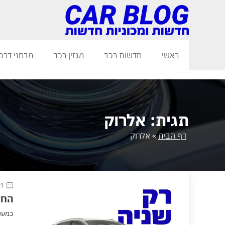
ראשי
חדשות רכב
מגזין רכב
מבחני דרכ
תגית: אלרוק
דף הבית
»
אלרוק
1 אוקטובר 2024
החש
כמעט 4 שנים חלפו מאז שסקודה חשפה את האניאק, הדגם ה-100% חשמלי הראשון שלה, ועכ