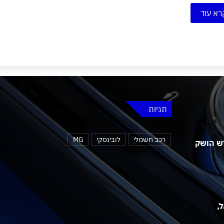
רא עוד
תגיות
רכב חשמלי
לובינסקי
MG
 MG4 אורבן החדש הושק
שראל,