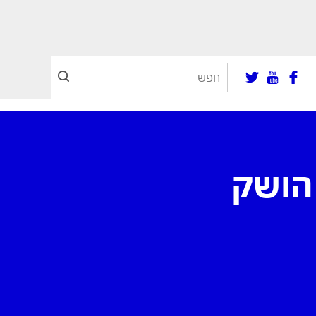
BYD Atto קילר: ג'ילי EX5 הושק