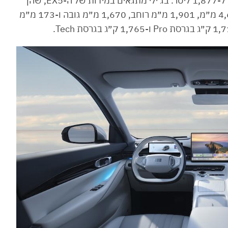
ליטרים וכשמקפלים את המושבים הנתון הזה מזנק ל-1,877 ליטר. בג'ילי מתגאים במידות של ה-EX5, שהן
גדולות יותר מאלו של טויוטה RAV4: אורך של 4,615 מ״מ, 1,901 מ״מ רוחב, 1,670 מ״מ גובה ו-173 מ״מ