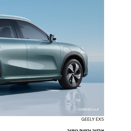
GEELY EX5
אבזור ורמות גימור