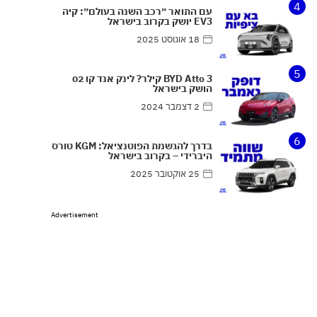
4
עם התואר ״רכב השנה בעולם״: קיה
EV3 יושק בקרוב בישראל
18 אוגוסט 2025
5
BYD Atto 3 קילר? לינק אנד קו 02
הושק בישראל
2 דצמבר 2024
6
בדרך להגשמת הפוטנציאל: KGM טורס
היברידי – בקרוב בישראל
25 אוקטובר 2025
Advertisement