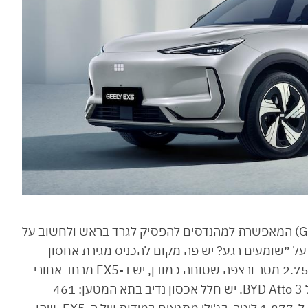
ג'ילי EX5 בנוי על פלטפורמה חשמלית ייעודית (GEA) המאפשרת למהנדסים להפסיק לגרד בראש ולחשוב על
על ״שומעים רגע? יש פה מקום להכניס מגירת אחסון
מתחת לספסל האחורי״. כן, עם בסיס גלגלים של 2.75 מטר ורצפה שטוחה כמובן, יש ב-EX5 מרחב אחורי
זהה כמעט ל-Lynk & Co 02 ו-3 ס״מ יותר מזה של BYD Atto 3. יש חלל אכסון נדיב בתא המטען: 461