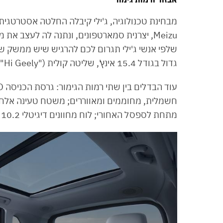
מבחינת טכנולוגיה, ג'ילי קיבלה החלטה אסטרטגי
שלפי אנשי ג'ילי תגרום לכם להרגיש שיש ממשק ש
גדול בגודל 15.4 אינץ', שליטה קולית ("Hi Geely") ואפליקציה עם שליטה מרחוק.
מתחת לספסל האחורי; לוח מחוונים דיגיטלי 10.2 אינץ׳ ומצלמות היקפיות 360 מעלות.