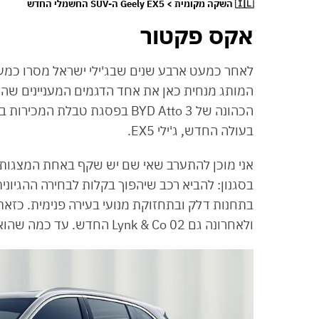
🇮🇱 השקה מקומית > Geely EX5 ה-SUV החשמלי החדש
אקס פקטור
המותג מנחית כאן את אחד הדגמים המעניינים שהגי
בעולה החדש, ג'ילי EX5.
אני מוכן להתערב שאי שם יש שקף באחת המצגות של 
בסגנון: להביא רכב שיהפוך בקלות לבחירה ההגי
ולאחרונה גם Lynk & Co 02 החדש. עד כמה שהוא נשמע מושלם, יש לו שני חסרונות קטנים, פרטים בהמשך.