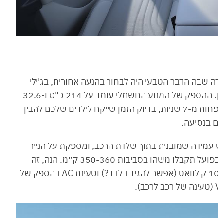
שבה הדבר הטבעי היה לבחור בהנעה אחורית, בג'ילי
EX5 ההנעה היא דווקא קדמית. זה החסרון הראשון. ההספק של המנוע החשמלי עומד על 214 כ"ס ו-32.6
קג"מ המזניקים אותו אותו מ-0 ל-100 קמ״ש תוך פחות מ-7 שניות, בדיוק הזמן שייקח לילדים שלכם להבין
 בנסיעה.
בסוללת LFP בהספק של 60.22 קוט״ש עמידה שמובנית בתוך שלדת הרכב, ומספקת על הנייר
טווח של עד 430 ק"מ לפי תקן WLTP. זה אומר שבפועל תקבלו משהו בסביבות 350-360 ק״מ. הנה, זה
החסרון השני שלו. טעינה מהירה בהספק של עד 100 קילוואט (אפשר להגיד בלבד?) וטעינת AC בהספק של