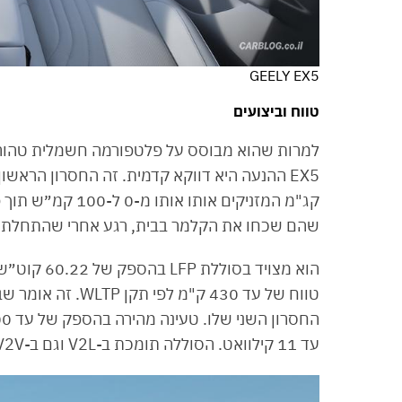
GEELY EX5
טווח וביצועים
למרות שהוא מבוסס על פלטפורמה חשמלית טהורה 
שהם שכחו את הקלמר בבית, רגע אחרי שהתחלתם
הוא מצויד 
עד 11 קילוואט. הסוללה תומכת ב-V2L וגם ב-V2V (טעינה של רכב לרכב).