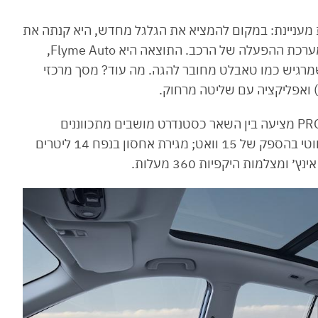
ת מעניינת: במקום להמציא את הגלגל מחדש, היא קנתה את
Meizu, יצרנית סמארטפונים, ונתנה לה לעצב את מערכת ההפעלה של הרכב. התוצאה היא Flyme Auto,
מרגיש כמו טאבלט מחובר להגה. מה עוד? מסך מרכזי
עוד הבדלים בין שתי רמות הגימור: גרסת הכניסה PRO מציעה בין השאר כסטנדרט מושבים מתכווננים
חשמלית, מחוממים ומאווררים; משטח טעינה אלחוטי בהספק של 15 וואט; מגירת אחסון בנפח 14 ליטרים