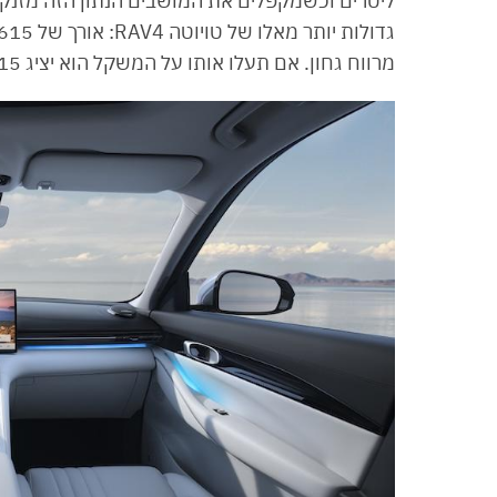
מרווח גחון. אם תעלו אותו על המשקל הוא יציג 1,715 ק״ג בגרסת Pro ו-1,765 ק״ג בגרסת Tech.