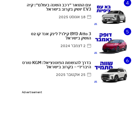
4
עם התואר ״רכב השנה בעולם״: קיה
EV3 יושק בקרוב בישראל
18 אוגוסט 2025
5
BYD Atto 3 קילר? לינק אנד קו 02
הושק בישראל
2 דצמבר 2024
6
בדרך להגשמת הפוטנציאל: KGM טורס
היברידי – בקרוב בישראל
25 אוקטובר 2025
Advertisement