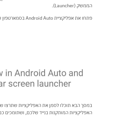
הממשק (Launcher).
פתחו את אפליקציית Android Auto בסמארטפון שלכם, ותחת ״כללי״ בחרו ב״התאמה אישית״.
במסך הבא תוכלו לסמן את האפליקציות שתרצו שיו
האפליקציות המותקנות בנייד שלכם, ושתומכים כמ