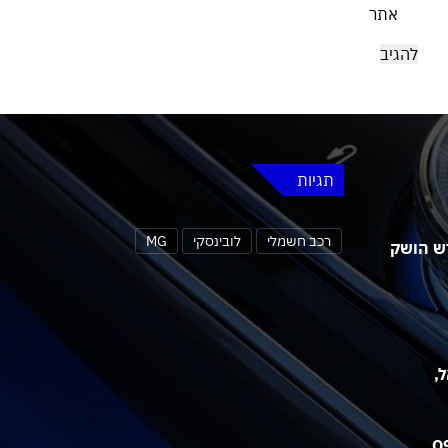
אתר
תגיות
רכב חשמלי
לובינסקי
MG
 MG4 אורבן החדש הושק
שראל,
אאודי חושפת את תא הנוסעים של ה-Q9