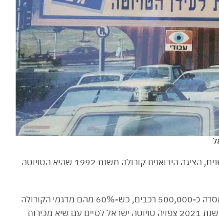
ל
אגב, בחגיגות ה-25 למותג בישראל, לפני כחמש שנים, הציגה היבואנית קורולה משנת 1992 שהיא הטויוטה
מאז ה-11 בדצמבר 1991 ועד היום, קבוצת יוניון מסרה כ-500,000 רכבים, כש-60% מהם מדגמי הקורולה
השונים וכ-150,000 הם היברידיים/חשמליים. את שנת 2021 צפויה טויוטה ישראל לסיים עם שיא מכירות