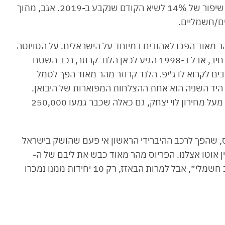
של כל הזמנים בחברה: למעלה מ-41,000 רכבים, שיפור של 14% לשיא הקודם שנקבע ב-2019. אגב, מתוך
הר מאוד הפכו לאהובים במיוחד על הישראלים. על הטויוטה
קורולה שכאמור הגיעה אלינו ב-1991 אין צורך להרחיב, אבל ב-1998 הגיע לכאן הלנד קרוזר, רכב השטח
 אצלנו אוהבים לקרוא לו ג׳יפ. הלנד קרוזר מהר מאוד הפך לסמל
היד השניה הוא אחת ההצלחות המפוארות של היבואן.
רכבי לנד קרוזר נמכרים כיום בעשרות אלפי שקלים מעל מחירון לוי יצחק, גם כאלה שכבר גמעו 250,000
Game Changer נוסף, הפריוס, שהפך לרכב ההיברידי הראשון אי פעם שהושק בישראל
ן אוטו אצלנו. הפריוס מהר מאוד כבש את ליבם של ה-
Early Adopters שהתגאו בכך שהם ״נוהגים ברכב חשמלי״, אבל למרות הבאזז, רק 10 יחידות ממנו נמכרו