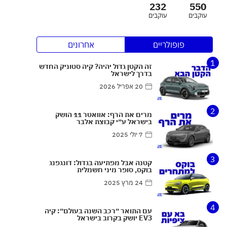
232
550
עוקבים
עוקבים
פופולריים
אחרונים
1
זה הקטן גדול יהיה? קיה סטוניק החדש
בדרך לישראל
20 אפריל 2026
2
מרים את הרף: אוואטר 11 הושק
בישראל ע״י קבוצת אלבר
7 יולי 2025
3
קטנה אבל מפתיעה בגדול: דונגפנג
בוקס, סופר מיני חשמלית
24 מרץ 2025
4
עם התואר ״רכב השנה בעולם״: קיה
EV3 יושק בקרוב בישראל