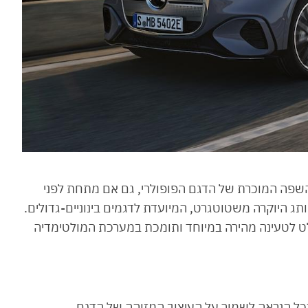
השפה המוכרת של הדגם הפופולרי, גם אם מתחת לפני
מת MB.EA החדשה של מותג היוקרה משטוטגרט, המיועדת לדגמים בינוניים-גדולים.
ורמה החדשה כוללת ארכיטקטורת 800 וולט לטעינה מהירה במיוחד ותומכת במערכת המולטימדיה
כל הנראה לשמור על העיצוב המזוהה של הדגם,