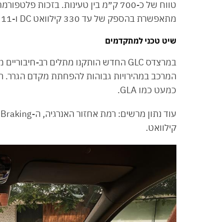
מתאפשרת בהספק של עד 330 קילוואט DC ו-11 או 22 קילוואט AC.
שיט טכני למתקדמים
במרצדס GLC החדש הותקנו מתלים רב-חיבו
כמעט כמו GLA.
קילוואט.