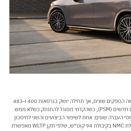
מרצדס GLC EQ החדש ישווק עם לא פחות מחמישה הספקים שונים, אך תחילה יושק בגרסאות 400 ו-483
כ”ס. מערכת ההנעה משלבת שני מנועים חשמליים חדשים (PSM), כשהקדמי מסוגל להתנתק כשלא ממש
סי העברה שונים: אחת לשיפור הביצועים והשני לחיסכון
באנרגיה. את האנרגיה לצמד המנועים מספקת סוללת NMC בקיבולת 94 קוט״ש, שלפי תקן WLTP מאפשרת