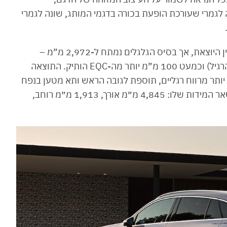
גמרי שעורכת הופעת בכורה בדגמי המותג, שונה לגמרי
האורך הכללי של ה-GLC החדש דומה לגרסת הבנזין היוצאת, אך בסיס הגלגלים נמתח ל-2,972 מ”מ –
תוספת דרמטית של 80 מ”מ לעומת הדור היוצא (הרגיל) וכמעט 100 מ”מ יותר מה-EQC הותיק. התוצאה
 יותר מרווח רגליים, תוספת לגובה הראש ותא מטען בנפח
570 ליטר, לצד תא מטען קדמי בנפח 128 ליטר. שאר המידות שלו: 4,845 מ״מ אורך, 1,913 מ״מ רוחב,