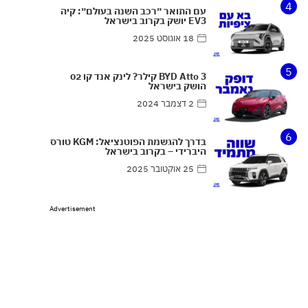
4
עם התואר ״רכב השנה בעולם״: קיה
EV3 יושק בקרוב בישראל
18 אוגוסט 2025
5
BYD Atto 3 קילר? לינק אנד קו 02
הושק בישראל
2 דצמבר 2024
6
בדרך להגשמת הפוטנציאל: KGM טורס
היברידי – בקרוב בישראל
25 אוקטובר 2025
Advertisement