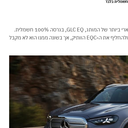
מרצדס הציגה את הדור החדש של ה-SUV הפופולארי ביותר של המותג, GLC EQ, בגרסה 100% חשמלית.
הוא צפוי להתחיל שיווק ברבעון הראשון של 2026 ולהחליף את ה-EQC הוותיק, אך בשונה ממנו הוא לא מקבל