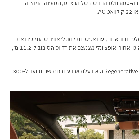
טווח של כ-700 ק״מ בין טעינות. בזכות פלטפורמת ה-800 וולט החדשה של מרצדס, הטעינה המהירה
ריים מלפנים ומאחור, עם אפשרות למתלי אוויר שמנמיכים את
המרכב במהירויות גבוהות להפחתת מקדם הגרר. היגוי אחורי אופציונלי מצמצם את רדיוס הסיבוב ל-11.2 מ’,
עוד נתון מרשים: רמת אחזור האנרגיה, ה-Regenerative Braking היא בעלת ארבע דרגות שונות ועד ל-300