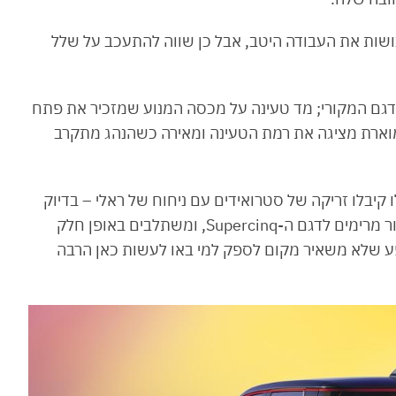
 עושות את העבודה היטב, אבל כן שווה להתעכב על שלל
דגם המקורי; מד טעינה על מכסה המנוע שמזכיר את פתח
 הבולט של הדגם הקלאסי; הספרה "5" המוארת מציגה את רמת הטעינה ומאירה כשהנהג מתקרב
 קיבלו זריקה של סטרואידים עם ניחוח של ראלי – בדיוק
כמו ב-R5 טורבו האייקוני. גם יחידות התאורה מאחור מרימים לדגם ה-Supercinq, ומשתלבים באופן חלק
ופע שלא משאיר מקום לספק למי באו לעשות כאן הרבה