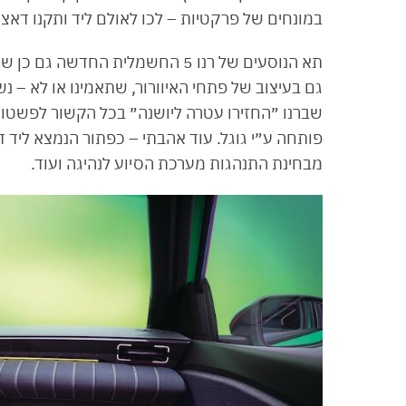
במונחים של פרקטיות – לכו לאולם ליד ותקנו דאצ׳י
תא הנוסעים של רנו 5 החשמלית הח
גם בעיצוב של פתחי האיוורור, שתאמינו או לא – נ
שברנו ״החזירו עטרה ליושנה״ בכל הקשור לפשט
פותחה ע״י גוגל. עוד אהבתי – כפתור הנמצא ליד
מבחינת התנהגות מערכת הסיוע לנהיגה ועוד.