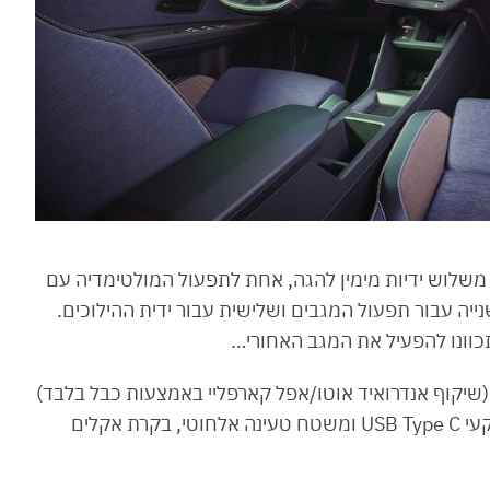
לוש ידיות מימין להגה, אחת לתפעול המולטימדיה עם
יה עבור תפעול המגבים ושלישית עבור ידית ההילוכים.
תכוונו להפעיל את המגב האחורי…
 (שיקוף אנדרואיד אוטו/אפל קארפליי באמצעות כבל בלבד)
ולוח המחוונים שלשניהם ממשק נאה לעין, צמד שקעי USB Type C ומשטח טעינה אלחוטי, בקרת אקלים