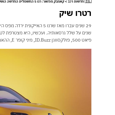
🇮🇱 חדשות רכב > קאמבק מפואר: רנו 5 החשמלית החדשה הושקה בישראל
רטרו שיק
שנים על שלל גרסאותיה. ועכשיו, היא מצטרפת לט
פיאט 500, פולקסווגן ID.Buzz, מיני קופר E, ההאמר החשמלי ועוד.