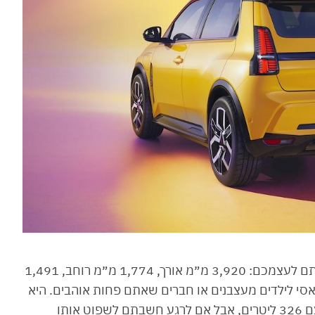
המידות של הרנו 5 החשמלית הן בדיוק מה שתיארתם לעצמכם: 3,920 מ״מ אורך, 1,774 מ״מ רוחב, 1,491
ס גלגלים צנוע של 2,541 מ״מ, קלאסי לילדים מעצבנים או חברים שאתם פחות אוהבים. היא
נועלת חישוקי 18 אינץ׳ וגם תא המטען קומפקטי עם 326 ליטרים, אבל אם לרגע חשבתם לשפוט אותו