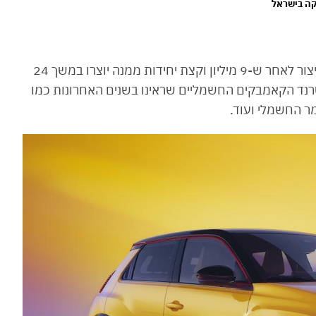
29 שנים עברו מאז שרנו 5 האייקונית ירדה מפס הייצור לאחר ש-9 מיליון וקצת יחידות ממנה יוצרו במשך 24
רנד הקאמבקים החשמליים שראינו בשנים האחרונות כמו