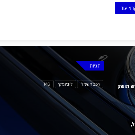
רא עוד
תגיות
רכב חשמלי
לובינסקי
MG
 MG4 אורבן החדש הושק
שראל,