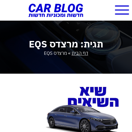
תגית: מרצדס EQS
דף הבית
»
מרצדס EQS