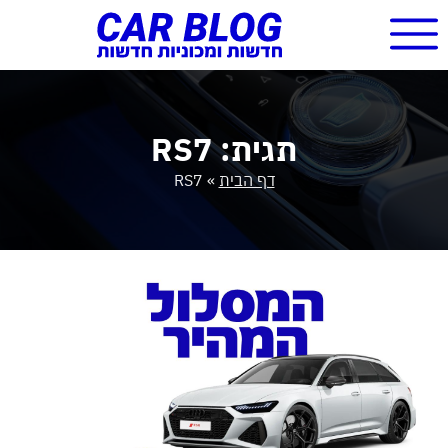
תגית: RS7
דף הבית
»
RS7