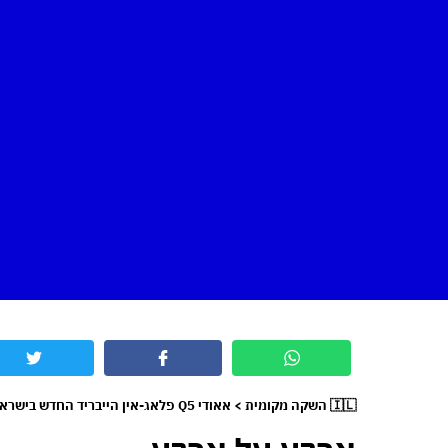
🇮🇱 השקה מקומית > אאודי Q5 פלאג-אין הייבריד החדש בישראל