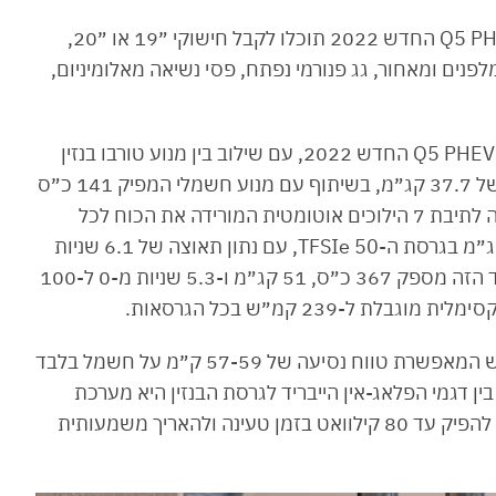
בין שאר האבזורים בגרסאות השונות של אאודי Q5 PHEV החדש 2022 תוכלו לקבל חישוקי ״19 או ״20,
לפנים ומאחור, גג פנורמי נפתח, פסי נשיאה מאלומיניום,
יחידת ההינע זהה בכל ארבעת הגרסאות של אאודי Q5 PHEV החדש 2022, עם שילוב בין מנוע טורבו בנזין
בנפח 2.0 ליטרים המפיק 265 כ״ס ומומנט מירבי של 37.7 קג״מ, בשיתוף עם מנוע חשמלי המפיק 141 כ״ס
(105 קילוואט) ו-35 קג״מ. היחידה הזאת, ששודכה לתיבת 7 הילוכים אוטומטית המורידה את הכוח לכל
ארבעת הגלגלים, מייצרת ביחד 299 כ״ס ו-45.9 קג״מ בגרסת ה-TFSIe 50, עם נתון תאוצה של 6.1 שניות
מעמידה ל-100 קמ״ש. בגרסת ה-TFSIe 55 הצמד הזה מספק 367 כ״ס, 51 קג״מ ו-5.3 שניות מ-0 ל-100
המנוע החשמלי ניזון מסוללה בקיבולת 17.9 קוט״ש המאפשרת טווח נסיעה של 57-59 ק״מ על חשמל בלבד
ין דגמי הפלאג-אין הייבריד לגרסת הבנזין היא מערכת
בלימת הטעינה, Regenerative Braking, שיודעת להפיק עד 80 קילוואט בזמן טעינה ולהאריך משמעותית