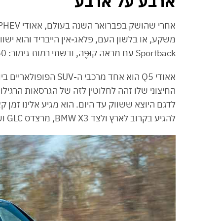
ארבע על ארבע
משקע, או בלשון העם, פלאג-אין הייבריד והוא ישו
Sportback עם מראה קוּפֶּה, ובשתי רמות גימור: TFSIe 50 ו-TFSIe 55.
החיצוני שלו זהה לחלוטין לזה של הגרסאות הרגילות
להגיע בקרוב לארץ ולצד BMW X3, מרצדס GLC ושליטת קטגוריית הפלאג-אין, וולוו XC60.