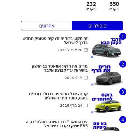
232
550
עוקבים
עוקבים
פופולריים
אחרונים
1
זה הקטן גדול יהיה? קיה סטוניק החדש
בדרך לישראל
20 אפריל 2026
2
מרים את הרף: אוואטר 11 הושק
בישראל ע״י קבוצת אלבר
7 יולי 2025
3
קטנה אבל מפתיעה בגדול: דונגפנג
בוקס, סופר מיני חשמלית
24 מרץ 2025
4
עם התואר ״רכב השנה בעולם״: קיה
EV3 יושק בקרוב בישראל