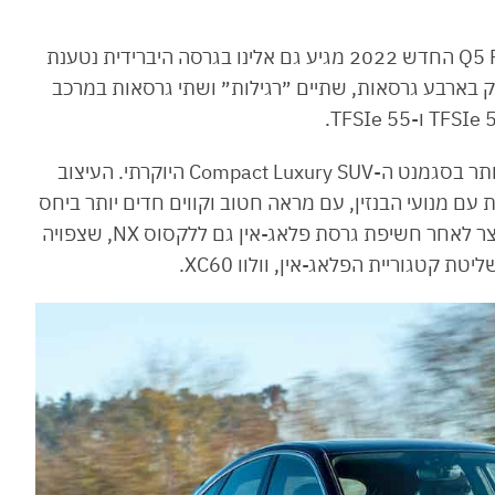
אחרי שהושק בפברואר השנה בעולם, אאודי Q5 PHEV החדש 2022 מגיע גם אלינו בגרסה היברידית נטענת
וק בארבע גרסאות, שתיים ״רגילות״ ושתי גרסאות במרכב
אאודי Q5 הוא אחד מרכבי ה-SUV הפופולאריים ביותר בסגמנט ה-Compact Luxury SUV היוקרתי. העיצוב
 עם מנועי הבנזין, עם מראה חטוב וקווים חדים יותר ביחס
לדגם היוצא ששווק עד היום. הוא מגיע אלינו זמן קצר לאחר חשיפת גרסת פלאג-אין גם ללקסוס NX, שצפויה