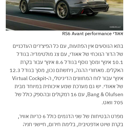
אאודי RS6 Avant performance
בתא הנוסעים אין הפתעות, עם כל הפיצ׳רים העדכניים
של הדור הנוכחי של אאודי, עם צג מולטימדיה בגודל
10.1 אינץ׳ ומסך נוסף בגודל 8.6 אינץ׳ עבור בקרת
האקלים. מאחורי ההגה, ניחשתם נכון, מסך בגודל 12.3
אינץ׳ עבור לוח המחוונים הדיגיטלי, ה-Virtual Cockpit
של אאודי. יש גם מערכת שמע איכותית במיוחד מבית
Bang & Olufsen, עם 16 רמקולים ובהספק כולל של
705 וואט.
מפרט הבטיחות של שני הדגמים כולל 6 כריות אוויר,
בקרת שיוט אדפטיבית, בלימת חירום, חיישני חניה