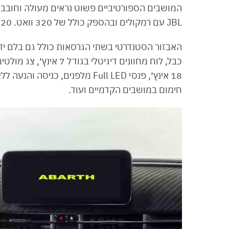
המושבים הספורטיביים פשוט נראים מעולה וחובבי
JBL עם רמקולים ובהספק כולל של 320 וואט. 320 וואט ברכב בגודל של קופסת נעליים!!!
חימום במושבים הקדמיים ועוד.