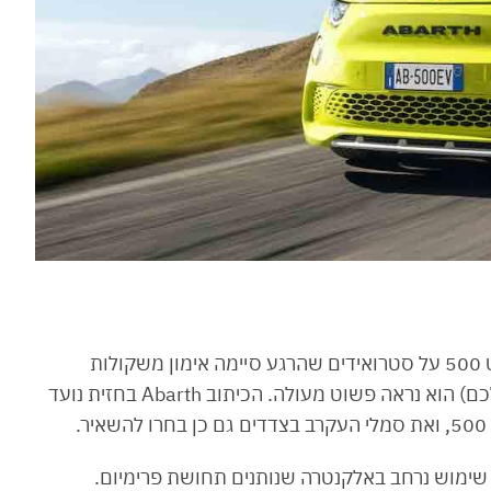
כמו קודמו, אבארט 500e החשמלי נראה כמו פיאט 500 על סטרואידים שהרגע סיימה אימון משקולות
אינטנסיבי. בכלל, בצהוב-ירוק (Green Acid בשבילכם) הוא נראה פשוט מעולה. הכיתוב Abarth בחזית נועד
שימוש נרחב באלקנטרה שנותנים תחושת פרימיום.