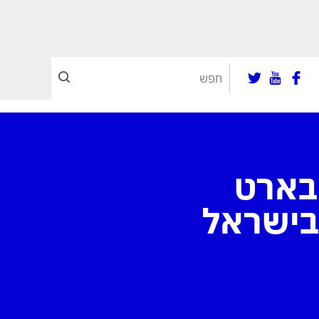
 אבארט