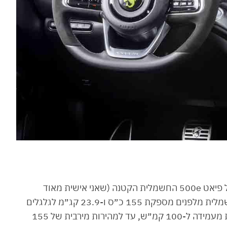
כמו קודמו, גם האבארט 500e החשמלי מבוסס על פיאט 500e החשמלית הקטנה (שאני אישית מאוד
אהבתי) שכבר משווקת בישראל. יחידת ההינע החשמלית מלפנים מספקת 155 כ״ס ו-23.9 קג״מ לגלגלים
הקדמיים בלבד, ומזניקה אותו בתוך 7 שניות עגולות מעמידה ל-100 קמ״ש, עד למהירות מירבית של 155