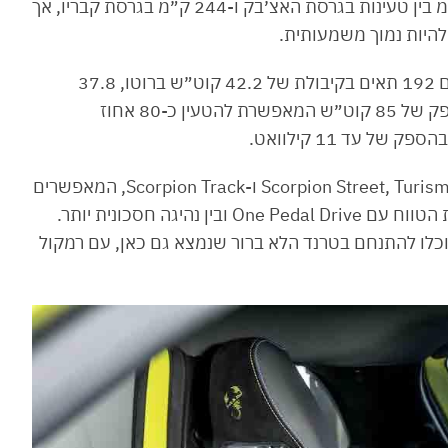
קמ״ש. לפי תקן WLTP, הוא מסוגל לגמוע 255 ק״מ בין טעינות בגרסת האצ׳בק ו-244 ק״מ בגרסת קבריו, אך
להיות נמוך משמעותית.
האבארט 500e החשמלי ניזון מסוללת ליתיום יון עם 192 תאים בקיבולת של 42.2 קוט״ש ברוטו, 37.8
קוט״ש נטו. הוא יודע לקבל טעינת DC מהירה בהספק של 85 קוט״ש המאפשרת להטעין כ-80 אחוז
באבארט 500e טוריסמו יש שלושה מצבי נהיגה: Scorpion Street, Turismo ו-Scorpion Track, המאפשרים
לבחור בין נהיגה דינמית שפחות לוקחת בחשבון את הטווח עם One Pedal Drive ובין נהיגה חסכונית יותר.
יוכלו להתנחם בטרנד הלא ברור שנמצא גם כאן, עם רמקול