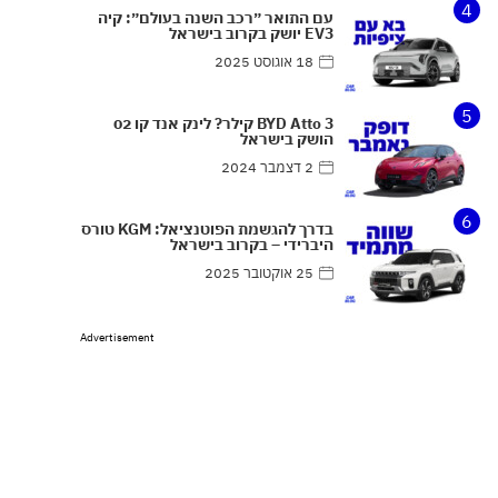
4
עם התואר ״רכב השנה בעולם״: קיה
EV3 יושק בקרוב בישראל
18 אוגוסט 2025
5
BYD Atto 3 קילר? לינק אנד קו 02
הושק בישראל
2 דצמבר 2024
6
בדרך להגשמת הפוטנציאל: KGM טורס
היברידי – בקרוב בישראל
25 אוקטובר 2025
Advertisement