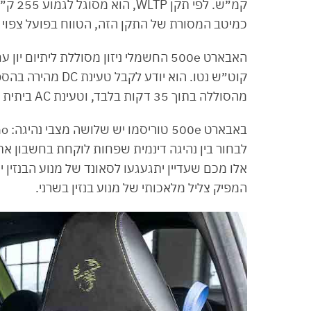
כמיטב המסורת של התקן הזה, הטווח בפועל צפוי 
מהסוללה בתוך 35 דקות בלבד, וטעינת AC ביתית בהספק של עד 11 קילוואט.
אלו מכם שעדיין יתגעגעו לסאונד של מנוע הבנזין 
המפיק צליל מלאכותי של מנוע בנזין בשרני.