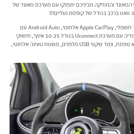
 הסאונד והמוזיקה מביניכם יתפנקו עם מערכת סאונד של
האבזור הסטנדרטי בשתי הגרסאות כולל גם בלם יד חשמלי, Apple CarPlay אלחוטי, Android Auto עם
כבל, לוח מחוונים דיגיטלי בגודל 7 אינץ׳, צג מולטימדיה עם מערכת Uconnect בגודל 10.25 אינץ׳, חישוקי
18 אינץ׳, פנסי Full LED מלפנים, כניסה והנעה ללא מפתח, צמד שקעי USB מלפנים, משטח טעינה אלחוטי,