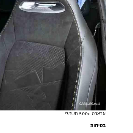
אבארט 500e חשמלי
בטיחות