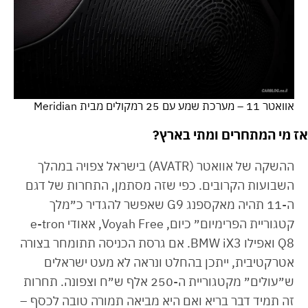
אוואטר 11 – מערכת שמע עם 25 רמקולים מבית Meridian
אז מי המתחרים ומתי בארץ?
ההשקה של אוואטר (AVATR) בישראל צפויה במהלך
השבועות הקרובים. כפי שזה מסתמן, התחרות של דגם
ה-11 תהיה מאקספנג G9 שאפשר להגדיר כ״מלך
קטגוריית הפרימיום״ כיום, Voyah Free, אאודי e-tron
Q8 ואפילו BMW iX3. אם גרסת הכניסה תתומחר בצורה
אטרקטיבית, ייתכן בהחלט ונראה לא מעט ישראלים
ש״עולים״ מקטגוריית ה-250 אלף ש״ח וצפונה. תחרות
זה תמיד דבר בריא ואם היא מביאה תמורה טובה לכסף –