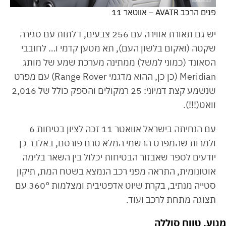
פנים הרכב AVATR – אווטאר 11
יש גם תאורת אווירה עם 256 צבעים, דלתות עם סגירה
שקטה (ואקום בלשון העם), תא מטען קדמי ו… לחובבי
הסאונד (כמוני למשל) ממתינה מערכת שמע של מותג
Meridian (כן כן, ההוא מדגמי Range Rover) עם מפרט
שנשמע קצת דמיוני: 25 רמקולים והספק כולל של 2,016
וואט(!!!).
עם הנחיתה בישראל אוואטר 11 זכה לציון בטיחות 6
ולמרות שהמפרט הרשמי המלא טרם פורסם, באלבר כן
יודעים לספר שאבזור הבטיחות יכלול בין השאר בלימה
אוטונומית, התראה מפני רכב הנמצא בשטח המת, תיקון
סטייה מנתיב, בקרת שיוט אדפטיבית ומצלמות 360° עם
תצוגה מתחת לרכב ועוד.
מנוע, טווח סוללה