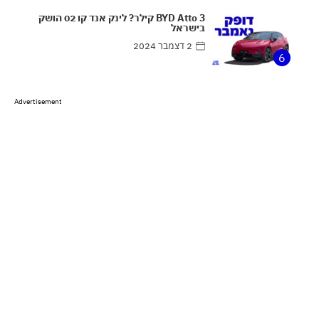
BYD Atto 3 קילר? לינק אנד קו 02 הושק
בישראל
2 דצמבר 2024
6
Advertisement