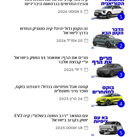
והנירו החדשים בגרסאות היברידיות
5 אוגוסט 2026
1
זה הקטן גדול יהיה? קיה סטוניק החדש
בדרך לישראל
20 אפריל 2026
2
מרים את הרף: אוואטר 11 הושק בישראל
ע״י קבוצת אלבר
7 יולי 2025
3
קטנה אבל מפתיעה בגדול: דונגפנג בוקס,
סופר מיני חשמלית
24 מרץ 2025
4
עם התואר ״רכב השנה בעולם״: קיה EV3
יושק בקרוב בישראל
18 אוגוסט 2025
5