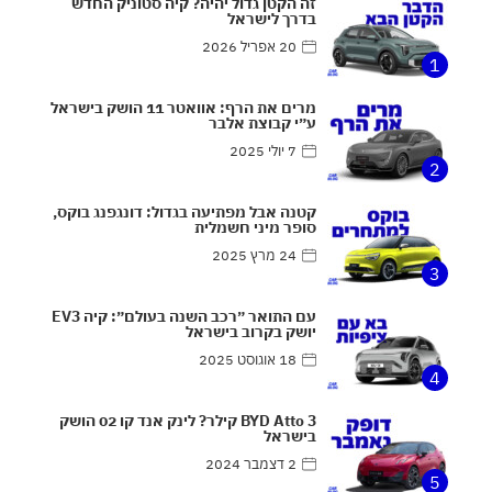
זה הקטן גדול יהיה? קיה סטוניק החדש
בדרך לישראל
20 אפריל 2026
1
מרים את הרף: אוואטר 11 הושק בישראל
ע״י קבוצת אלבר
7 יולי 2025
2
קטנה אבל מפתיעה בגדול: דונגפנג בוקס,
סופר מיני חשמלית
24 מרץ 2025
3
עם התואר ״רכב השנה בעולם״: קיה EV3
יושק בקרוב בישראל
18 אוגוסט 2025
4
BYD Atto 3 קילר? לינק אנד קו 02 הושק
בישראל
2 דצמבר 2024
5