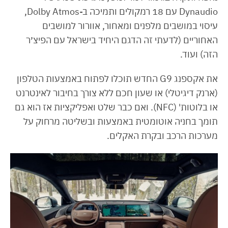
Dynaudio עם 18 רמקולים ותמיכה ב-Dolby Atmos,
עיסוי במושבים מלפנים ומאחור, אוורור למושבים
האחוריים (לדעתי זה הדגם היחיד בישראל עם הפיצ׳ר
הזה) ועוד.
את אקספנג G9 החדש תוכלו לפתוח באמצעות הטלפון
(ארנק דיגיטלי) או שעון חכם ללא צורך בחיבור לאינטרנט
או בלוטות' (NFC). ואם כבר שלט ואפליקציות אז הוא גם
תומך בחניה אוטומטית באמצעות ובשליטה מרחוק על
מערכות הרכב ובקרת האקלים.