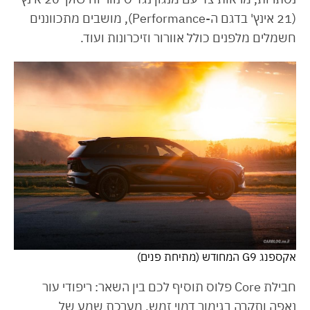
(21 אינץ' בדגם ה-Performance), מושבים מתכווננים
חשמלים מלפנים כולל אוורור וזיכרונות ועוד.
אקספנג G9 המחודש (מתיחת פנים)
חבילת Core פלוס תוסיף לכם בין השאר: ריפודי עור
נאפה ותקרה בגימור דמוי זמש, מערכת שמע של