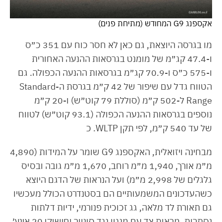
אקספנג G9 המחודש (מתיחת פנים)
מו בגרסה היוצאת, גם כאן לא חסר כוח עם 351 כ״ס
ו-47.4 קג״מ של מומנט בגרסאות ההנעה האחורית
ו-575 כ״ס ו-70.9 קג״מ בגרסאות ההנעה הכפולה. גם
הטווח גדל עם שיפור של 42 ק״מ בגרסת ה-Standard
Range ל-502 ק״מ (סוללת 79 קוט״ש) ו-20 ק״מ
נוספים בגרסאות ההנעה הכפולה (93.1 קוט״ש) לטווח
של עד 540 ק״מ, לפי תקן WLTP. כ
מבחינה ויזואלית, האקספנג G9 שומר על המידות (4,890
מ״מ אורך, 1,940 מ״מ רוחב, 1,670 מ״מ גובה ובסיס
גלגלים של 2,998 מ״מ) ועל הנראות של הדגם היוצא
כשהעדכונים המשמעותיים הם בסטנדרט הכולל מעכשיו
גם תאורת לד מלאה, גג זכוכית פנורמי, ידיות דלתות
נסתרות, מראות צד עם מנגון נגד סינוור וחישוקי 20 אינץ׳