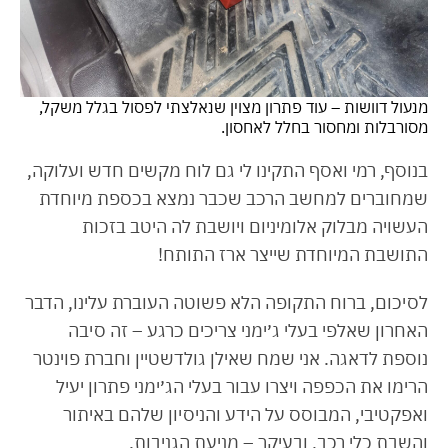
מנעול דוושות – עוד פתרון מצוין שנאלצתי לפסול בגלל משקל,
מסורבלות ומחסור בחלל לאחסון.
בנוסף, רמי ואסף התקינו לי גם לוח מקשים חדש ועלוקה,
שמחוברים למחשב הרכב שכבר נמצא בכספת מיוחדת
העשויה מבלוק אלומיניום ויושבת לה היטב בזכות
התושבת המיוחדת שייצר ארז התותח!
לסיכום, ברוח התקופה הלא פשוטה העוברת עלינו, הדבר
האחרון שאלפי בעלי ג׳ימני צריכים כרגע – זה סיבה
נוספת לדאגה. אני שמח שאילן גולדשטיין וחברת פוינטר
הרימו את הכפפה ויצרו עבור בעלי הג׳ימני פתרון יעיל
ואפקטיבי, המבוסס על הידע והניסיון שלהם באיתור
והשבת כלי רכב, ובעיקר – מניעת הגניבות.