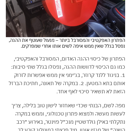
הפתרון האפקטיבי והמסורבל ביותר – מנעול שעוטף את ההגה,
נפסל בגלל שאין ממש איפה לשים אותו אחרי שמפרקים.
הפתרון של כיסוי ההגה האדום, המסורבל והאפקטיבי,
כמו גם הכיסוי לדוושות ההגה, נפסלו בגלל שתי סיבות:
1. בניגוד ללנד קרוזר, בג׳ימני אין ממש אפשרות לזרוק
אותם בתא המטען. 2. במקרה של תאונה, חתיכת הברזל
הזאת לא תשאיר סיכוי לאף אחד.
מפה לשם, הבנתי שכדי שאחזור לישון טוב בלילה, צריך
לעשות מעשה ולמצוא פתרון טכנולוגי, וממש במקרה
נתקלתי באילן גולדשטיין מנכ״ל פוינטר, באירוע ״רכב
השנה״ של מגזין אוטו. מיד פרצתי במונולוג קורע לב