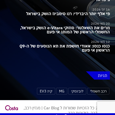
16 יוני 2026
פי אלף יותר היברידי: רנו סימביוז הושק בישראל
20 מאי 2026
מרים את השאלטר: סוזוקי e-Vitara הושק בישראל,
החשמלי הראשון של המותג אי פעם
12 מאי 2026
כנסו כנסו: אאודי חושפת את תא הנוסעים של ה-Q9
הראשון אי פעם
תגיות
רכב חשמלי
לובינסקי
MG
קיה EV3
© 2026 כל הזכויות שמורות ל Car Blog | מגזין רכב,
חדשות רכב, ביקורות רכב.