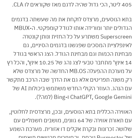
405 ליטר, הכי גדול שהיה לדגם מאז שקוראים לו CLA.
בתא הנוסעים, מרצדס לוקחת את מה שעשתה בדגמים
הגדולים יותר ומורידה אותו לגודל קומפקטי. ה-MBUX
Superscreen משתרע על כל החזית ונותן קונטרה
לאינפלציית המסכים שפגשנו בדגמים הסיניים, גם
מבחינת הכמות וגם מבחינת הגודל. הצג הראשי בגודל
14 אינץ’ מתחבר טבעי לצג נהג של 10.25 אינץ’, והכל רץ
על מערכת ההפעלה MB.OS החדשה של מרצדס שלא
רק משנה תפריטים אלא גם את הדרך שבה הרכב מתקשר
עם הנהג. העוזר הקולי החדש משתמש ביכולות AI של
ChatGPT, Google Gemini ו-Bing (למה?).
האווירה הכללית בתא הנוסעים, ובכן, מרצדסית לחלוטין,
עם תאורת אווירה של 64 גוונים, מושבים חשמליים עם
שלושה זכרונות ובקרת אקלים דו אזורית. מערכת השמע
של Burmester נוכחת, והחומרים מרגישים תואמים