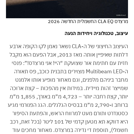
מרצדס CLA EQ החשמלית החדשה 2026
עיצוב, טכנולוגיה ויחידות הנעה
העיצוב החיצוני של ה-CLA נשאר נאמן לקו הקופה ארבע
דלתות שאיפיין אותה מאז 2013, אבל הפעם הוא מקבל
חזית עם חתימת אור שצועקת “היי! אני מרצדס!”: פנסי
ה-Multibeam LED מצוירים בתבנית כוכב, פס תאורה
מחבר ביניהם מלפנים, וגם מאחור מופיע אותו אלמנט
שמייצר זהות מיידית. במידות אין מהפכות – קצת ארוכה
יותר, קצת רחבה יותר – 4,723 מ”מ באורך, 1,855 מ”מ
ברוחב ו-2,790 מ”מ בבסיס הגלגלים. הגג הפנורמי מגיע
כסטנדרט ותורם מעט למרווח הראש, והפתעת הסיפור
היא דווקא תא מטען קדמי של 101 ליטר (בכל זאת, רכב
חשמלי), תוספת די נדירה במרצדס. מאחור מחכים עוד