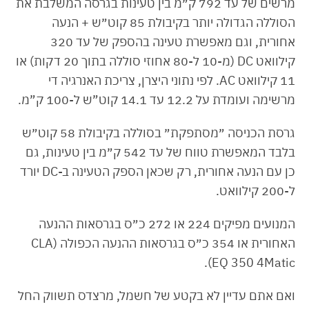
מרשים של עד 792 ק״מ בין טעינות בגרסה המשלבת את
הסוללה הגדולה יותר בקיבולת 85 קוט״ש + הנעה
אחורית, וגם מאפשרת טעינה בהספק של עד 320
קילוואט DC (מ-10 ל-80 אחוזי סוללה בתוך 20 דקות) או
11 קילוואט AC. לפי נתוני היצרן, צריכת האנרגיה די
מרשימה ועומדת על 12.2 עד 14.1 קוט”ש ל-100 ק”מ.
גרסת הכניסה ״מסתפקת״ בסוללה בקיבולת 58 קוט״ש
בלבד המאפשרת טווח של עד 542 ק״מ בין טעינות, גם
כן עם הנעה אחורית, רק שכאן הספק הטעינה ב-DC יורד
ל-200 קילוואט.
המנועים מפיקים 224 או 272 כ״ס בגרסאות ההנעה
האחורית או 354 כ״ס בגרסאות ההנעה הכפולה (CLA
EQ 350 4Matic).
ואם אתם עדיין לא בקטע של חשמל, מרצדס תשווק החל