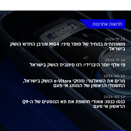
חדשות אחרונות
21 יולי 2026
משפחתית במחיר של סופר מיני: MG4 אורבן החדש הושק
בישראל
16 יוני 2026
פי אלף יותר היברידי: רנו סימביוז הושק בישראל
20 מאי 2026
מרים את השאלטר: סוזוקי e-Vitara הושק בישראל,
החשמלי הראשון של המותג אי פעם
12 מאי 2026
כנסו כנסו: אאודי חושפת את תא הנוסעים של ה-Q9
הראשון אי פעם