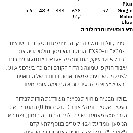
Plus
6.6
48.9
333
638
92
Single
Motor
ק"מ
Ultra
תא נוסעים וטכנולוגיה
בפנים, וולוו ממשיכה בקו המינימליזם הסקנדינבי שראינו
ב-EX30 וב-EX90. המוקד הוא מסך מולטימדיה אנכי
בגודל 14.5 אינץ', המבוסס על NVIDIA DRIVE עם כוח
עיבוד חזק פי שמונה מהדור הקודם ותמיכה בעדכוני OTA.
לפני כמה שבועות פגשתי אותה בבונדד של היבואנית
בראשל״צ ויכול להעיד שהיא הרשימה אותי. מאוד.
בוולוו מבטיחים חוויית נסיעה משודרגת הודות לבידוד
רעשים אקטיבי ומתלי אוויר (בגרסת Ultra) המנטרים את
הדרך 500 פעמים בשנייה. למרות המבנה הנמוך, נפח תא
המטען עומד על 424 ליטרים בנוסף לתא קדמי
("Frunk") בנפח 27 ליטרים לאחסון כבל הטעינה.