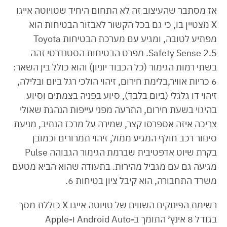
אז מסתבר שהעיצוב זה לא התחום היחיד שטויוטה אייגו
X מצטיין בו, כי גם בכל הקשור לאבזור הבטיחות הוא
מפתיע לטובה, ומגיע עם מערכת הבטיחות Toyota
Safety Sense 2.5. מפרט הבטיחות הסטנדרטי זהה
בשתי רמות הגימור (כל הכבוד יוניון) והוא כולל בין השאר:
6 כריות אוויר,בלימת חירום, זיהוי הולכי רגל ביום ובלילה,
זיהוי דו גלגלי (ביום בלבד), סיוע בפניה בצמתים וסיוע
בהיגוי בשעת חירום, התרעה מפני עייפות הנהגת שאולי
צריכה איזה אספרסו קצר, שמירה על מרכז הנתיב, מניעת
סינוור רכב חולף המגיע ממול, זיהוי תמרורים וכמובן
בקרת שיוט אדפטיבית שברמת הגימור הגבוהה Pulse
מגיעה גם עם מגביל מהירות. בתעודה שהוא הביא מטעם
משרד התחבורה, הוא קיבל ציון בטיחות 6.
רשימת הפינוקים השווים של טויוטה אייגו X כוללת מסך
בגודל 8 אינץ׳ התומך ב-Android Auto ו-Apple