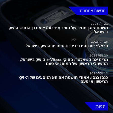
חדשות אחרונות
21 יולי 2026
משפחתית במחיר של סופר מיני: MG4 אורבן החדש הושק
בישראל
16 יוני 2026
פי אלף יותר היברידי: רנו סימביוז הושק בישראל
20 מאי 2026
מרים את השאלטר: סוזוקי e-Vitara הושק בישראל,
החשמלי הראשון של המותג אי פעם
12 מאי 2026
כנסו כנסו: אאודי חושפת את תא הנוסעים של ה-Q9
הראשון אי פעם
תגיות