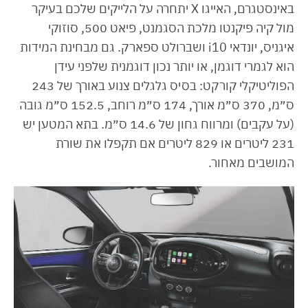
באינסטגרם, האייגו X יתחרה על הלייקים שלכם בעיקר
מול קיה פיקנטו מלכת הסגמנט, פיאט 500, סוזוקי
איגניס, יונדאי i10 ושברולט ספארק. גם מבחינת המידות
הוא לגמרי דוגמן, או יותר נכון דוגמנית שלפני עידן
הפוליטיקלי קורקט: בסיס גלגלים צנוע באורך של 243
ס״מ, 370 ס״מ אורך, 174 ס״מ רוחב, 152.5 ס״מ גובה
(על עקבים) ומרווח גחון של 14.6 ס״מ. בתא המטען יש
231 ליטרים או 829 ליטרים אם תקפלו את שורת
המושבים מאחור.