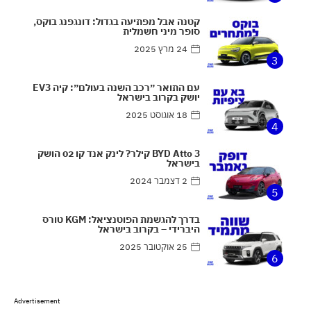
קטנה אבל מפתיעה בגדול: דונגפנג בוקס,
סופר מיני חשמלית
24 מרץ 2025
3
עם התואר ״רכב השנה בעולם״: קיה EV3
יושק בקרוב בישראל
18 אוגוסט 2025
4
BYD Atto 3 קילר? לינק אנד קו 02 הושק
בישראל
2 דצמבר 2024
5
בדרך להגשמת הפוטנציאל: KGM טורס
היברידי – בקרוב בישראל
25 אוקטובר 2025
6
Advertisement