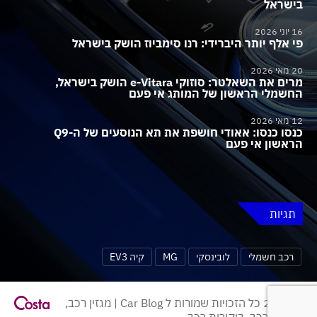
בישראל
16 יוני 2026
פי אלף יותר היברידי: רנו סימביוז הושק בישראל
20 מאי 2026
מרים את השאלטר: סוזוקי e-Vitara הושק בישראל,
החשמלי הראשון של המותג אי פעם
12 מאי 2026
כנסו כנסו: אאודי חושפת את תא הנוסעים של ה-Q9
הראשון אי פעם
תגיות
רכב חשמלי
לובינסקי
MG
קיה EV3
© 2026 כל הזכויות שמורות ל Car Blog | מגזין רכב,
חדשות רכב, ביקורות רכב.