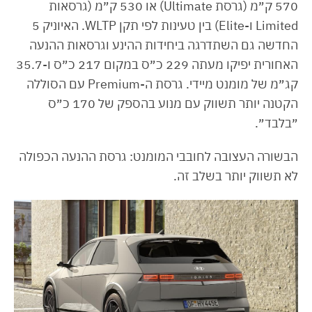
570 ק״מ (גרסת Ultimate) או 530 ק״מ (גרסאות
Limited ו-Elite) בין טעינות לפי תקן WLTP. האיוניק 5
החדשה גם השתדרגה ביחידות ההינע וגרסאות ההנעה
האחורית יפיקו מעתה 229 כ״ס במקום 217 כ״ס ו-35.7
קג״מ של מומנט מיידי. גרסת ה-Premium עם הסוללה
הקטנה יותר תשווק עם מנוע בהספק של 170 כ״ס
״בלבד״.
הבשורה העצובה לחובבי המומנט: גרסת ההנעה הכפולה
לא תשווק יותר בשלב זה.