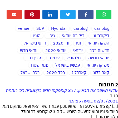
venue
SUV
Hyundai
carblog
car blog
ביקורת וניו
ביקורת יונדאי
גיפון
הוניו
השקה יונדאי
וניו
וניו 2020
חדש בישראל
חדשות רכב
יודנאי
יונדאי 2020
יונדאי חדש
יונדאי חדשה
כולמוביל
ליסינג
מגזין רכב
משיקה יונדאי
עכשיו בישראל
פנאי שטח
קאר-בלוג
קארבלוג
רכב 2020
רכב ישראל
2 תגובות
יונדאי חשפה את הבאיון: SUV קומפקטי חדש בקטגוריה הכי רותחת
הגיב:
02/03/2021 בשעה 15:15
[…] קפצ׳ור .ה-SUV החדש שתוכנן עבור השוק האירופאי, ממוקם מעל
היונדאי וניו והוא למעשה היורש של ה-i20 קרוסאובר וחולק
פלטפורמות […]