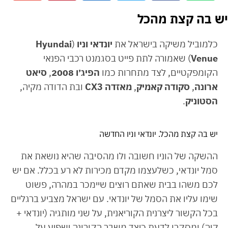
יש בה קצת מהכל
כלמוביל משיקה בישראל את
יונדאי וניו
(
Hyundai
Venue
) שאמורה לתת פייט בסגמנט רכבי הפנאי
הקומפקטיים, לצד מתחרות כמו
הפיג׳ו 2008
,
סיאט
ארונה
,
סקודה קאמיק
,
מאזדה CX3
ובת הדודה מקיה,
הסטוניק
.
יש בה קצת מהכל. יונדאי וניו החדשה
ההשקה של הוניו חשובה ולו מהסיבה שהיא נושאת את
סמל יונדאי, כשלעצמו מקדם מכירות לא רע בכלל. אם יש
לכם משהו בבית שאתם רוצים שיימכר במהרה, פשוט
שימו עליו את הסמל של יונדאי. עם ישראל מצביע ברגליים
בכל הקשור ליצרנית הקוריאנית, על שני מותגיה (יונדאי +
קיה) ומסקרן לדעת כיצד משבר הקורונה ישפיע על