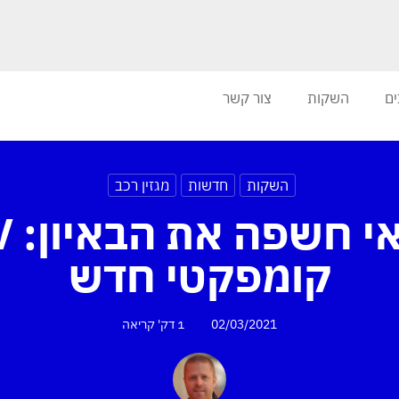
ים
השקות
צור קשר
השקות
חדשות
מגזין רכב
יונדא
קומפקטי חדש
02/03/2021
1 דק'
קריאה