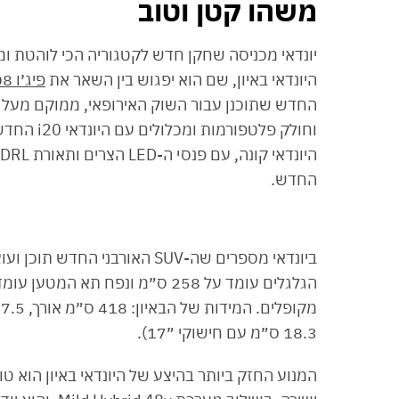
משהו קטן וטוב
היונדאי באיון, שם הוא יפגוש בין השאר את
פיג׳ו 2008
החדש שתוכנן עבור השוק האירופאי, ממוקם מעל
וחולק פלטפ
היונדאי קונה, עם פנסי ה-LED הצרים ותאורת DRL והחיטובים בצדדים מזכירים את אלו של
החדש.
ביונדאי מספרים שה-SUV האורבני
18.3 ס״מ עם חישוקי ״17).