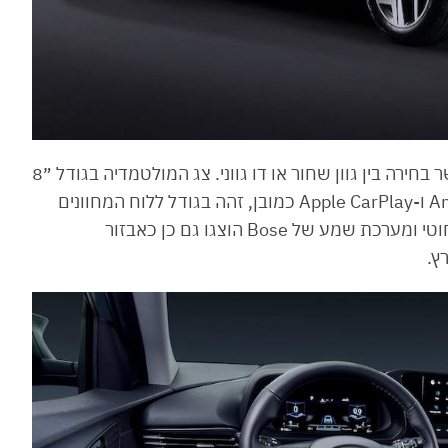
תא הנוסעים עוצב בסגנון העדכני של יונדאי ומאפשר בחירה בין גוון שחור או דו גווני. צג המולטמדיה בגודל ״8
ניתן לשדרוג עד לגודל ״10.25, תומך Android Auto ו-Apple CarPlay כמובן, זהה בגודל ללוח המחוונים
הדיגיטלי החדש. תאורת אווירה, משטח טעינה אלחוטי ומערכת שמע של Bose הוצגו גם כן כאבזור
ץ.