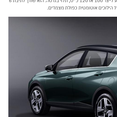
ישירה, בשילוב מערכת Mild Hybrid 48v, והוא יודע לייצר 100 או 120 כ״ס, תלוי בגרסה. הוא שודך לתיבת 6