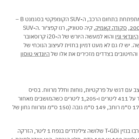
יונדאי מכניסה שחקן חדש לקטגוריה הכי לוהטת ומתפתחת בתחום הרכב, ה-SUV הקומפקטי בסגמנט B –
,
סקודה קאמיק
, קיה סטוניק, רנו קפצ׳ור .ה-SUV
היונדאי וניו
והוא למעשה היורש של ה-i20 קרוסאובר
ורמות ומכלולים עם היונדאי i20 החדשה. יש לו גם לא מעט דמיון בחזית לעיצוב הנוכחי של
היונדאי טוסון
 החדש תוכן ועוצב עם דגש על פרקטיות, נוחות וחלל מרווח. בסיס
הגלגלים עומד על 258 ס״מ ונפח תא המטען עומד על 411 ליטרים ו-1,205 ליטרים כשהמושבים מאחור
מקופלים. המידות של הבאיון: 418 ס״מ אורך, 177.5 ס״מ רוחב, 149 ס״מ גובה (150 ס״מ ומרווח גחון של
המנוע החזק ביותר בהיצע של היונדאי באיון הוא טורבו בנזין T-GDi שלושה צילינדרים בנפח 1 ליטר, הזרקה