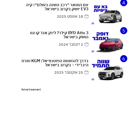
4
עם התואר ״רכב השנה בעולם״: קיה
EV3 יושק בקרוב בישראל
18 אוגוסט 2025
5
BYD Atto 3 קילר? לינק אנד קו 02
הושק בישראל
2 דצמבר 2024
6
בדרך להגשמת הפוטנציאל: KGM טורס
היברידי – בקרוב בישראל
25 אוקטובר 2025
Advertisement