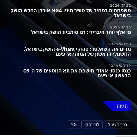
21 יולי 2026
משפחתית במחיר של סופר מיני: MG4 אורבן החדש הושק
בישראל
16 יוני 2026
פי אלף יותר היברידי: רנו סימביוז הושק בישראל
20 מאי 2026
מרים את השאלטר: סוזוקי e-Vitara הושק בישראל,
החשמלי הראשון של המותג אי פעם
12 מאי 2026
כנסו כנסו: אאודי חושפת את תא הנוסעים של ה-Q9
הראשון אי פעם
תגיות
רכב חשמלי
לובינסקי
MG