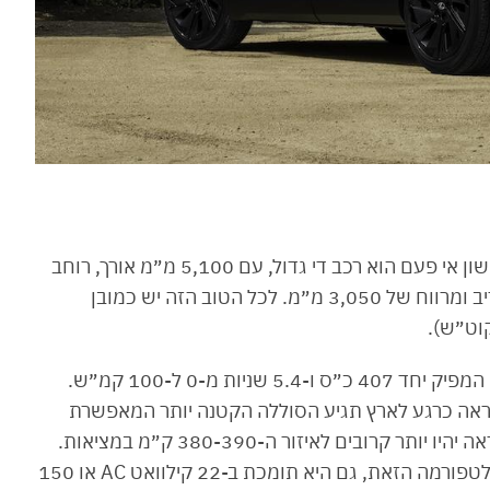
בואו נצלול קצת למספרים: לקסוס TZ החדש והראשון אי פעם הוא רכב די גדול, עם 5,100 מ״מ אורך, רוחב
של 1,990 מ״מ, גובה של 1,705 ובסיס גלגלים נדיב ומרווח של 3,050 מ״מ. לכל הטוב הזה יש כמובן
ה-לקסוס TZ תשווק עם הנעה כפולה וצמד מנועים המפיק יחד 407 כ״ס ו-5.4 שניות מ-0 ל-100 קמ״ש.
-95 קוט״ש, וכפי שזה נראה כרגע לארץ תגיע הסוללה הקטנה יותר המאפשרת
טווח של כ-450 ק״מ לפי הצהרת היצרן, שככל הנראה יהיו יותר קרובים לאיזור ה-380-390 ק״מ במציאות.
מבחינת טעינה, כמו כל הרכבים המבוססים על הפלטפורמה הזאת, גם היא תומכת ב-22 קילוואט AC או 150