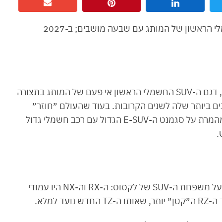
🌎 חדשות רכב > לקסוס TZ נחשף: ה-SUV החשמלי הראשון של המותג עם שבעה מושבים; ב-2027
לקסוס חשפה היום בבכורה עולמית את לקסוס TZ, דגם ה-SUV החשמלי הראשון אי פעם של המותג בתצורה
 ביותר שלה לשנים הקרובות. בעוד שהעולם ״חוזר״
לרכבי פנאי עם הנעה היברידית/פלאג-אין, לקסוס מהמרת על סגמנט ה-E-SUV הגדול עם רכב חשמלי גדול
כדי להבין את המשמעות של ה-TZ, צריך להסתכל על משפחת ה-SUV של לקסוס: ה-RX וה-NX היו עמודי
 למלא.