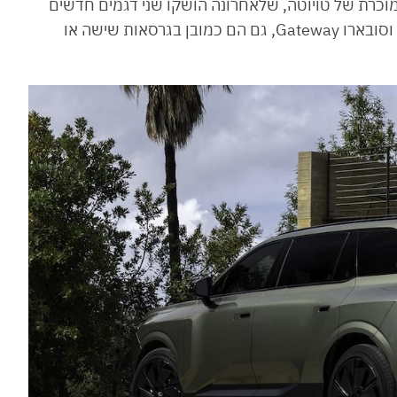
גם החדש מבוסס על אותה פלטפורמת TNGA מוכרת של טויוטה, שלאחרונה הושקו שני דגמים חדשים
שגם כן מבוססים עליה: טויוטה היילנדר החשמלית וסובארו Gateway, גם הם כמובן בגרסאות שישה או