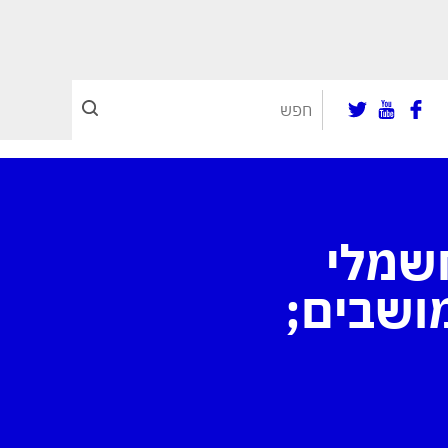
חשף: ה-SUV החשמלי
ושבים;