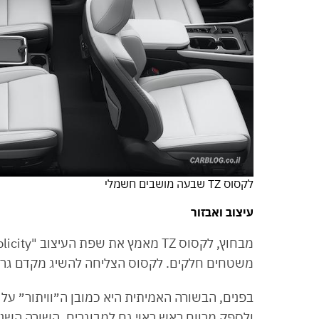
לקסוס TZ שבעה מושבים חשמלי
עיצוב ואבזור
משטחים חלקים. לקסוס הצליחה להשיג מקדם גרר מרשים של 0.27 – נתון די מרש
בפנים, הבשורה האמיתית היא כמובן ה״וויתור״ ע
ולספק מרווח ראש ראוי גם למבוגרים. השורה השנ