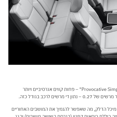
מבחוץ, לקסוס TZ מאמץ את שפת העיצוב "Provocative Simplicity" – פחות קווים אגרסיביים ויותר
ים לרכב בגודל כזה.
ל מיכל הדלק, מה שאפשר להנמיך את המושבים האחוריים
ייה כוללת כיסאות קפטן (בגרסת השישה מושבים) והגג