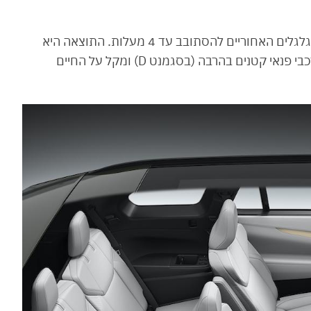
חידוש מעניין הוא מערכת היגוי אחורי המאפשרת לגלגלים האחוריים להסתובב עד 4 מעלות. התוצאה היא
רדיוס סיבוב של 5.6 מטרים בלבד – נתון המזכיר רכבי פנאי קטנים בהרבה (בסגמנט D) ומקל על החיים