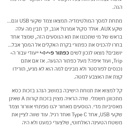
הגה.
מתחת למסך המולטימדיה תמצאו צמד שקעי USB וגם…
שקע AUX. אולד סקול אמרנו? אגב, לך תבין מה עלה
בראש של מי שתכננו את תא הנוסעים הזה, שמצד אחד
בחרו להכניס את כפתורי בקרת האקלים אל המסך אבל…
יושבים? מצאו לנכון לשים
כפתור פ-י-ז-י
ייעודי עבור ה-
Trip, ועוד איפה? מעל כפתור ההנעה. אז אם אתם
נכנסים לפורסטר ולא מבינים למה הוא לא מניע, תורידו
קצת את האצבע למטה.
קל למצוא את תנוחת הישיבה במושב הנהג בזכות כסא
מתכוונן חשמלי. שדה הראיה מצוין בזכות קורות A שאינן
מאסיביות מדי. הנוסעים מאחור יהנו מפתחי אוורור וצמד
שקעי USB, אחד Type C ואחד רגיל. עוד שווה לציין את
משטח הטעינה האלחוטי, שלצערי כמעט ולא היה