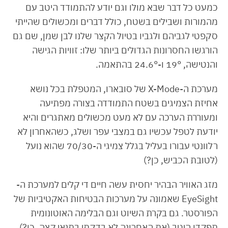
כמעט כל דבר שבא מולו וגם יודע להתמודד היטב עם
מהמורות ושבילים בשטח, כולל דברים ומכשולים שהייתי
סקפטי לגביהם ולגביו בטיול הקצר שלנו לבן שמן, שם גם
הורגשו החסרונות הגדולים ביותר שלו: זוויות הגישה
והנטישה, 19° ו-24.6° בהתאמה.
מערכת ה-X-Mode של סובארו, המטפלת בכל נושא
אחיזת הצמיגים בשטח התמודדה בצורה מפתיעה
ומעוררת הערכה עם לא מעט מכשולים מאתגרים והיא
יודעת לטפל עכשיו גם במצבי עפר ושלג, כשהאחרון לא
רלוונטי עבורו בעליל בגלל צמיגי ה-70/30 שהוא נועל
(לטובת הכביש, כן?)
מזג האוויר הבהיר יחסית עשה חיים די קלים למערכת ה-
EyeSight שאמונה על מערכות הבטיחות האקטיביות של
הפורסטר. גם בקרת השיוט וגם הבלימה האוטונומית
תפקדו היטב (את האחרונה לא בדקתי בתנאי קצה, כן?).