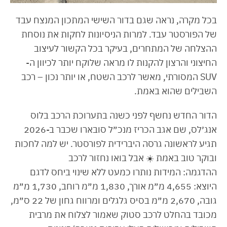
בכל מקרה, נראה שגם בדור השישי המתכון המנצח עבד
של הפורסטר עבד. למרות הניסיונות לחקות את נוסחת
ההצלחה של המתחרים, בעיקר בכל הקשור לעיצוב
החיצוני והרצון להקנות לו מראה שלוקח יותר לכיוון ה-
SUV המסורתי, מאשר לרכב השטח, או יותר נכון – רכב
השבילים שהוא באמת.
הדור החדש נחשף לפני כשנה בתערוכת הרכב בלוס
אנג׳לס, שם אגב הכריז מנכ״ל סובארו שכבר ב-2026
תגיע לראשונה גרסה היברידית לפורסטר. יש למה לחכות
ובוקר טוב באמת ☀️ אבל בואו נחזור לרכב
ההדגמה: המידות נותרו כמעט ללא שינוי ביחס לדגם
היוצא: 4,655 מ״מ אורך, 1,830 מ״מ רוחב, 1,730 מ״מ
גובה, 2,670 מ״מ בסיס גלגלים ומרווח גחון של 22 ס״מ,
מכובד בהחלט לרכב סטוק שאמור לצלוח את מרבית