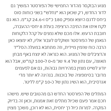
מנוע הבוקסר מהדור החמישי של הפורסטר המשיך גם
לדור החדש, רק שכאן הוא ״נחלש״ בשני כוחות סוס
ביחס לדגם היוצא ומפיק 180 כ״ס ו-24.6 קג״מ. הוא גם
לקח איתו את התיבה הרציפה בעלת 8 יחסי ההעברה,
חובבת הרעש. אלו מכם שלא נמנים על קהל הלקוחות
הנאמן של הפורסטר ושוקלים לעבור אליו, לא ימצאו כאן
הרבה כוח שזמין מיידית, וזה מתחבא במעלה הסל״ד
והדציבלים של המנוע. הוא כנראה לא ינצח באף מבחן
תאוצה, עם נתון של 9.4 שנ׳ מ-0 ל-100 קמ״ש, אבל הוא
יודע לשייט מצוין במהירויות גבוהות, גם אם לפעמים
מדובר בסימפוניה של בוכנות. בנהיגה לא יותר מדי
אגרסיבית, הוא השיג נתון של כ-10 ק״מ לליטר.
המתלים של הפורסטר החדש הם מהטובים שיש. מישהו
חכם אמר פעם שכיול מתלים זאת אמנות, וכאן זה בדיוק
המקרה. למרות כיול רך יחסית, הוא לא רוכן, משכך מצוין