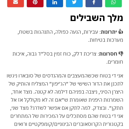
מלך השבילים
👍
יתרונות
: עבירות, הנעה כפולה, התנהגות בשטח,
מערכות בטיחות.
👎
חסרונות
: צריכת דלק, כוח זמין בסל״ד גבוה, איכות
חומרים.
אני די בטוח שכשהמעצבים והמהנדסים של סובארו ניגשו
לתכנן את הדור השישי של ״הג׳יפון״ המצליח והותיק של
היצרן הסיני, ניצבה בפניהם דילמה לא קטנה. מצד אחד,
השמרנות היפנית שאומרת ש״אם זה לא מקולקל אז אל
תתקן״. ובצדק. למה לתקן אם אפשר לשדרג? מצד שני,
אני די בטוח שהם מסתכלים על המכירות של המתחרים
בקטגורית הקרוסאוברים הבינוניים/קומפקטיים ורואים