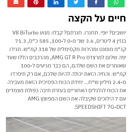
חיים על הקצה
יושבים? יופי. תחגרו. חגרתם? קבלו: מנוע V8 BiTurbo
בנזין 4 ליטרים, 3.6 שנ׳ מ-0 ל-100, 585 כ״ס, 71.3
קג״מ מומנט ומהירות מקסימלית של 318 קמ״ש. תגידו
יפה שלום למרצדס AMG GT R Pro, מהרכבים הללו שעד
שאומרים את השם שלהם, הם כבר מגיעים ל-100
קמ״ש. והחיה הזאת יכולה להיות שלכם, אם רק תיפרדו
מ-2.4 מיליון ש״ח… יחידת הכוח הפסיכית הזאת מעבירה
את הכוח לגלגלים האחוריים בעזרת תיבה כפולת מצמדים
עם 7 הילוכים שקיבלה את השם המפוצץ AMG
SPEEDSHIFT 7G-DCT.