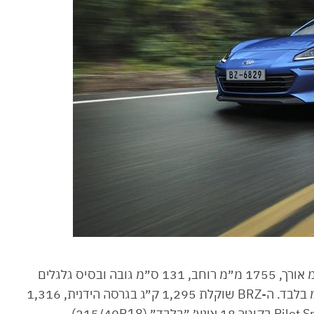
סובארו BRZ החדשה מציגה מידות של 4,265 מ״מ אורך, 1755 מ״מ רוחב, 131 ס״מ גובה ובסיס גלגלים
קומפקטי במיוחד ואופייני לקטגוריה של 2575 מ״מ בלבד. ה-BRZ שוקלת 1,295 ק״ג בגרסה הידנית, 1,316