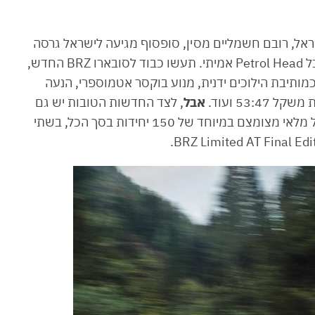
ל, רובם חשמליים מסין, סופסוף מגיעה לישראל גרסה
חדשה של רכב אייקוני, ש… עושה פרפרים בבטן לכל Petrol Head אמיתי. תעשו כבוד לסובארו BRZ החדש,
מותיבת הילוכים ידנית, מנוע בוקסר אטמוספרי, הנעה
53: ועוד.
אבל
, לצד החדשות הטובות יש גם
כאלה פחות טובות, כי בסמלת הצליחו להתארגן על מלאי מצומצם במיוחד של 150 יחידות בסך הכל, בשתי