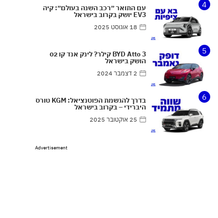
4
עם התואר ״רכב השנה בעולם״: קיה
EV3 יושק בקרוב בישראל
18 אוגוסט 2025
5
BYD Atto 3 קילר? לינק אנד קו 02
הושק בישראל
2 דצמבר 2024
6
בדרך להגשמת הפוטנציאל: KGM טורס
היברידי – בקרוב בישראל
25 אוקטובר 2025
Advertisement