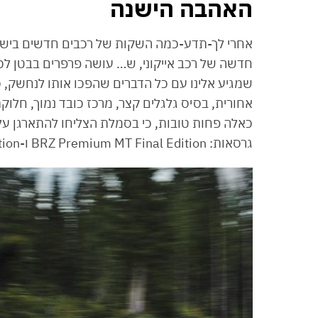
האהבה הישנה
אחרי לך-תדע-כמה השקות של רכבים חדשים בישרא
שמגיע אלינו עם כל הדברים שהפכו אותו לנחשק, כ
אחורית, בסיס גלגלים קצר, מרכז כובד נמוך, חלוקת משקל 47
גרסאות: BRZ Premium MT Final Edition ו-BRZ Limited AT Final Edition.