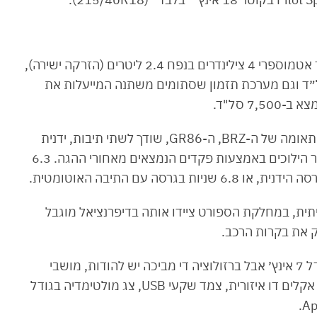
סובארו BRZ בגרסת 2023 התחזקה במנוע בוקסר אטמוספרי 4 צילינדרים בנפח 2.4 ליטרים (הזרקה ישירה),
 228 כ״ס, 25.5 קג״מ מומנט ב-3,700 סל״ד וגם מערכת תזמון שסתומים משתנה המייעלות את
7 סל"ד.
המנוע שפותח בשיתוף טויוטה ונמצא גם באחות התאומה של ה-BRZ, ה-GR86, שודך לשתי תיבות, ידנית
ואוטומטית עם 6 הילוכים, כשבאחרונה ניתן להעביר הילוכים באמצעות פקדים הנמצאים מאחורי ההגה. 6.3
 ספורט אמיתית, במחלקת הספורט ציידו אותה בדיפרנציאל מוגבל
באגף האבזור ניתן למצוא לוח מחוונים דיגיטלי בגודל 7 אינץ׳ אבל ברזולוציה די מביכה יש להודות, מושבי
ספורט מחוממים, כניסה והנעה ללא מפתח, בקרת אקלים דו איזורית, צמד שקעי USB, צג מולטימדיה בגודל