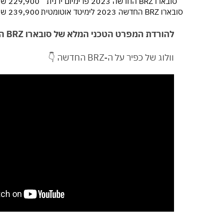
סובארו BRZ החדשה 2023 פרימיום ידנית
229,900 ש״ח
סובארו BRZ החדשה 2023 לימיטד אוטומטית
239,900 ש״ח
להורדת המפרט הטכני המלא של סובארו BRZ החדשה 2023 בפורמט PDF
וולוג של כפיר על ה-BRZ החדשה 👇