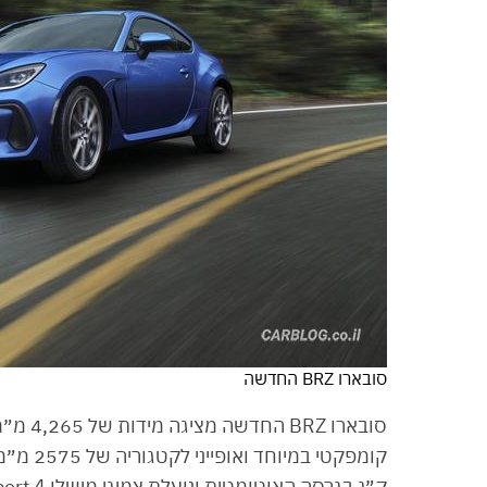
סובארו BRZ החדשה
ק״ג בגרסה האוטומטית ונועלת צמיגי מישלן Pilot Sport 4 בקוטר 18 אינץ׳ ״בלבד״ (215/40R18).