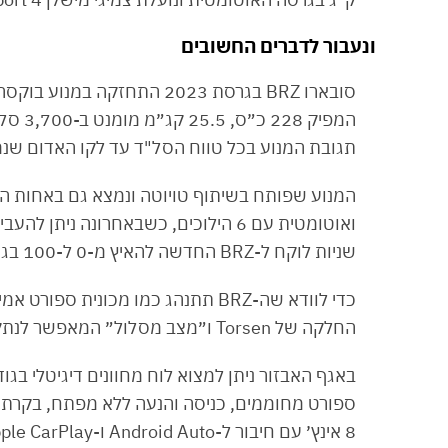
ונעבור לדברים החשובים
המפיק
תגובת המנוע בכל טווח הסל"ד עד לקו האדום שנמצא ב-,500
שניות לוקח ל-BRZ החדשה להאיץ מ-0 ל-100 בגרסה הידנית, או 6.8 שניות בגרסה עם התיבה האוטומטית.
כדי לוודא שה-BRZ תתנהג כמו מכונית
החלקה של Torsen ו״מצב מסלול״ המאפשר לנתק את בקרות הרכב.
8 אינץ׳ עם חיבור ל-Android Auto ו-Apple CarPlay.