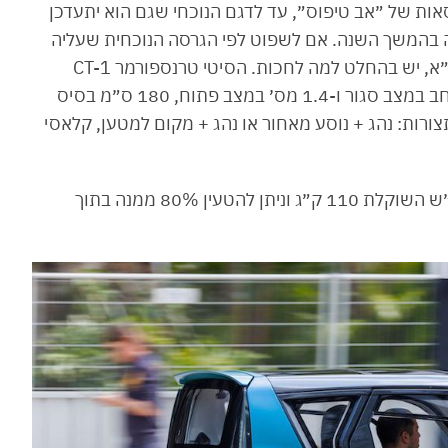
וקמה החברה, ה-CT-1 עבר למעשה 7 גרסאות של ״אב טיפוס״, עד לדגם הנוכחי שגם הוא יתעדכן
יה בהמשך השנה. אם לשפוט לפי הגרסה הנוכחית שעליה
עשיתי נסיעת היכרות קצרה במתחם סגור בצפון ת״א, יש בהחלט למה לחכות. הסיטי טרנספורמר CT-1
הקומפקטי מציג מידות של כ-2.5 מ׳ אורך, מטר רוחב במצב סגור ו-1.4 מס׳ במצב פתוח, 180 ס״מ בסיס
וק בשתי תצורות: נהג + נוסע מאחור או נהג + מקום למטען, קלאסי
בתחתית המרכב מותקנת סוללה בקיבולת 16 קוט״ש השוקלת 110 ק״ג וניתן להטעין 80% ממנה בתוך