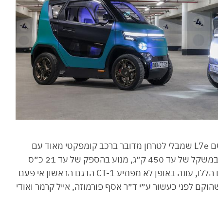
מכאן התחילה לצמוח קטגוריה קטנה ומבטיחה בשם L7e שמבלי לטרחן מדובר ברכב קומפקטי מאוד עם
ארבעה גלגלים, סוג של אופנוע משודרג אם תרצו, במשקל של עד 450 ק״ג, מנוע בהספק של עד 21 כ״ס
ומהירות מירבית של עד 90 קמ״ש. לכל הפרמטרים הללו, עונה באופן לא מפתיע CT-1 הדגם הראשון אי פעם
קם לפני כעשור ע״י ד״ר אסף פורמוזה, אייל קרמר ואודי