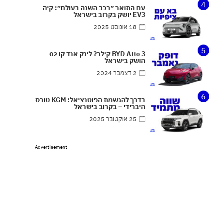
4
עם התואר ״רכב השנה בעולם״: קיה
EV3 יושק בקרוב בישראל
18 אוגוסט 2025
5
BYD Atto 3 קילר? לינק אנד קו 02
הושק בישראל
2 דצמבר 2024
6
בדרך להגשמת הפוטנציאל: KGM טורס
היברידי – בקרוב בישראל
25 אוקטובר 2025
Advertisement