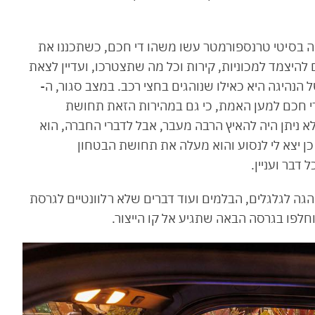
ך. החבר׳ה בסיטי טרנספורמטר עשו משהו די חכם, כשתכננו את
היצמד למכוניות, קירות וכל מה שתצטרכו, ועדיין לצאת
נהיגה היא כאילו שנוהגים בחצי רכב. במצב סגור, ה-
 למהירות של 45 קמ״ש, וזה די חכם למען האמת, כי גם במהירות הזאת תחושת
 ניתן היה להאיץ הרבה מעבר, אבל לדברי החברה, הוא
, שבו אגב כן יצא לי לנסוע והוא מעלה את תחושת הבטחון
דבר ועניין.
גה לגלגלים, הבלמים ועוד דברים שלא רלוונטיים לגרסת
לפו בגרסה הבאה שתגיע אל קו הייצור.