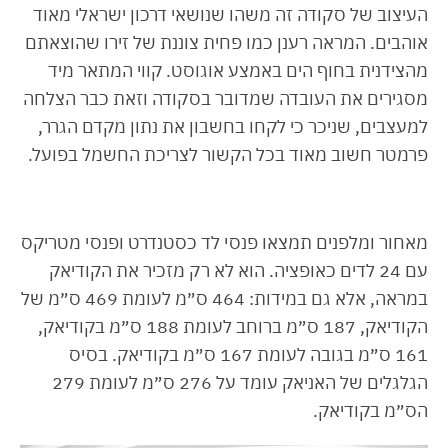
העיצוב של סקודה זה משהו שנושאי דרכון ישראלי מאוד
אוהבים. המראה רענן כמו פחית צוננת של זירו שהוצאתם
מהצידנית בחוף הים באמצע אוגוסט. קווי המתאר מיד
מסגירים את העובדה שמדובר בסקודה וזאת כבר הצלחה
למעצבים, שניכר כי לקחו בחשבון את נתון מקדם הגרר,
פרמטר חשוב מאוד בכל הקשור לצריכת החשמל בפועל.
מאחור ומלפנים תמצאו פנסי לד כסטנדרט ופנסי מטריקס
עם 24 לדים כאופציה. הוא לא רק מזכיר את הקודיאק
במראה, אלא גם במידות: 464 ס״מ לעומת 469 ס״מ של
הקודיאק, 187 ס״מ ברוחב לעומת 188 ס״מ בקודיאק,
161 ס״מ בגובה לעומת 167 ס״מ בקודיאק. בסיס
הגלגלים של האניאק עומד על 276 ס״מ לעומת 279
הס״מ בקודיאק.