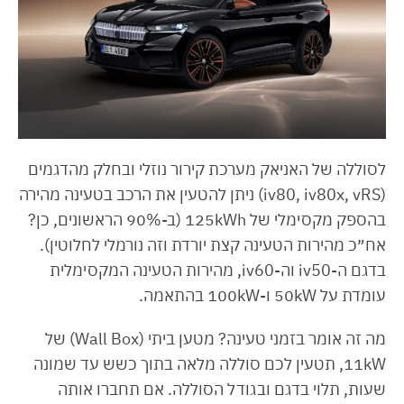
לסוללה של האניאק מערכת קירור נוזלי ובחלק מהדגמים
(iv80, iv80x, vRS) ניתן להטעין את הרכב בטעינה מהירה
בהספק מקסימלי של 125kWh (ב-90% הראשונים, כן?
אח״כ מהירות הטעינה קצת יורדת וזה נורמלי לחלוטין).
בדגם ה-iv50 וה-iv60, מהירות הטעינה המקסימלית
עומדת על 50kW ו-100kW בהתאמה.
מה זה אומר בזמני טעינה? מטען ביתי (Wall Box) של
11kW, תטעין לכם סוללה מלאה בתוך כשש עד שמונה
שעות, תלוי בדגם ובגודל הסוללה. אם תחברו אותה