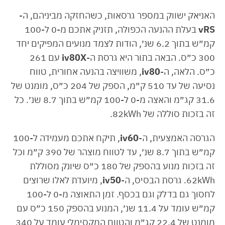
האניאק ישווק במספר גרסאות, כשהחזקה מביניהם, ה-
vRS
בעלת ההנעה הכפולה, תזניק אתכם מ-0 ל-100
קמ״ש בתוך 6.2 שנ׳, הודות לצמד מנועים המפיקים יחד
300 כ״ס. הבאה בתור היא גרסת ה-
iv80X
עם 261
כ״ס. הלאה, ה-
iv80
, משוויצה בהנעה אחורית, טווח
נסיעה של עד 510 ק״מ, הספק של 204 כ״ס, מומנט של
31.6 קג״מ והאצה מ-0 ל-100 קמ״ש בתוך 8.7 שנ׳. כל
זה בזכות סוללה של 82kWh.
הגרסה האמצעית, ה-
iv60
, תיקח אתכם מעמידה ל-100
קמ״ש בתוך 8.7 שנ׳, עד לטווח מוצהר של 390 ק״מ וכל
זה בזכות מנוע בהספק של 180 כ״ס שיונק מסוללת
62kWh. גרסת הבסיס, ה-
iv50
, מיועדת לאלו שרוצים
לחסוך גם בדלק וגם בכסף. זמן התאוצה מ-0 ל-100
קמ״ש עומד על 11.4 שנ׳, המנוע בהספק 150 כ״ס עם
מומנט של 22.4 קג״מ והטווח המקסימלי עומד על 340