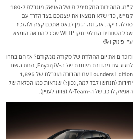
ק״מ. המהירות המקסימלית של האניאק מוגבלת ל-180
קמ״ש, כדי שלא תמצאו את עצמכם בצד הדרך עם
סוללה ריקה. אה, וזה הזמן לבאס אתכם קצת ולהזכיר
שכל הטווחים הם לפי תקן WLTP שככל הנראה הומצא
ע״י פינוקיו 🤥
וזוכרים את יום ההולדת של סקודה ממקודם? אז הם בחרו
לחגוג עם מהדורת מיוחדת של ה-Enyaq iV, תחת השם
Founders Edition עם מהדורה מוגבלת של 1,895
יחידות (תנחשו לבד למה, נכון?) שנראות כמו הכלאה של
האניאק לרכב של ה-A-Team (צוות לעניין).