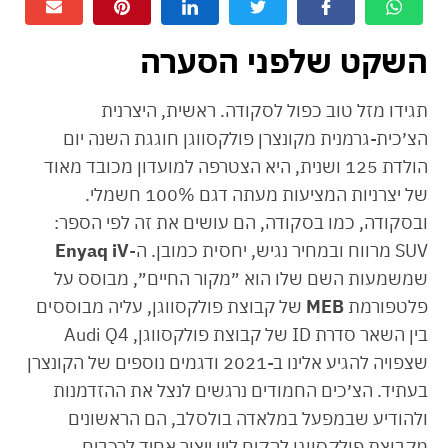
השקט שלפני הסערה
תגידו מזל טוב כפול לסקודה. ראשית, היצרנית
הצ׳כית-גרמנית מקונצרן פולקסווגן חוגגת השנה יום
הולדת 125 ושנית, היא הצטרפה למועדון מכובד מאוד
של יצרניות המציעות מעתה דגם 100% חשמלי.
ובסקודה, כמו בסקודה, הם עושים את זה לפי הספר:
SUV מרווח ובמחיר נגיש, יחסית כמובן. ה-
Enyaq iV
שמשמעות השם שלו הוא ״מקור החיים״, מבוסס על
פלטפורמת
MEB
של קבוצת פולקסווגן, עליה מבוססים
בין השאר סדרת ID של קבוצת פולקסווגן, Audi Q4
שצפויה להגיע אלינו ב-2021 ודגמים נוספים של הקונצרן
בעתיד. הצ׳כים החמודים נרגשים לנצל את ההזדמנות
ולהודיע שבמפעל במלאדה בולסלב, הם הראשונים
מקבוצת פולקסווגן להקים ליין ייצור אחיד לרכבים