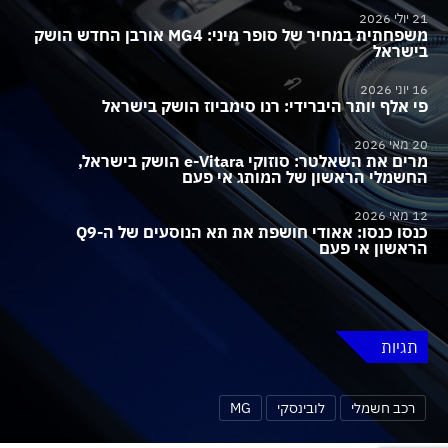
21 יולי 2026
משפחתית במחיר של סופר מיני: MG4 אורבן החדש הושק
בישראל
16 יוני 2026
פי אלף יותר היברידי: רנו סימביוז הושק בישראל
20 מאי 2026
מרים את השאלטר: סוזוקי e-Vitara הושק בישראל,
החשמלי הראשון של המותג אי פעם
12 מאי 2026
כנסו כנסו: אאודי חושפת את תא הנוסעים של ה-Q9
הראשון אי פעם
תגיות
רכב חשמלי
לובינסקי
MG