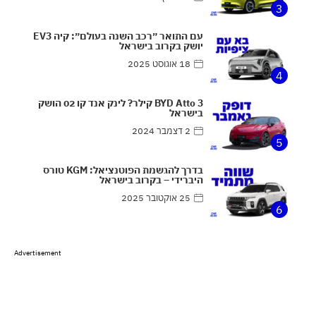
3
עם התואר ״רכב השנה בעולם״: קיה EV3
יושק בקרוב בישראל
18 אוגוסט 2025
4
BYD Atto 3 קילר? לינק אנד קו 02 הושק
בישראל
2 דצמבר 2024
5
בדרך להגשמת הפוטנציאל: KGM טורס
היברידי – בקרוב בישראל
25 אוקטובר 2025
6
Advertisement