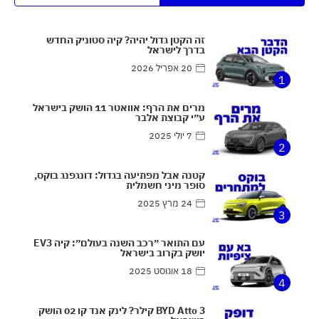
זה הקטן גדול יהיה? קיה סטוניק החדש
בדרך לישראל
20 אפריל 2026
1
מרים את הרף: אוואטר 11 הושק בישראל
ע״י קבוצת אלבר
7 יולי 2025
2
קטנה אבל מפתיעה בגדול: דונגפנג בוקס,
סופר מיני חשמלית
24 מרץ 2025
3
עם התואר ״רכב השנה בעולם״: קיה EV3
יושק בקרוב בישראל
18 אוגוסט 2025
4
BYD Atto 3 קילר? לינק אנד קו 02 הושק