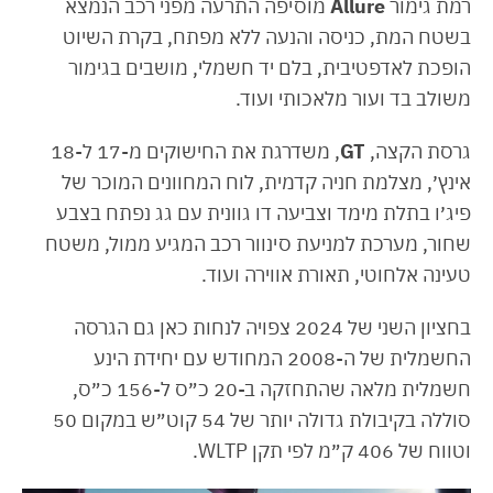
רמת גימור
Allure
מוסיפה התרעה מפני רכב הנמצא
בשטח המת, כניסה והנעה ללא מפתח, בקרת השיוט
הופכת לאדפטיבית, בלם יד חשמלי, מושבים בגימור
משולב בד ועור מלאכותי ועוד.
גרסת הקצה,
GT
, משדרגת את החישוקים מ-17 ל-18
אינץ׳, מצלמת חניה קדמית, לוח המחוונים המוכר של
פיג׳ו בתלת מימד וצביעה דו גוונית עם גג נפתח בצבע
שחור, מערכת למניעת סינוור רכב המגיע ממול, משטח
טעינה אלחוטי, תאורת אווירה ועוד.
בחציון השני של 2024 צפויה לנחות כאן גם הגרסה
החשמלית של ה-2008 המחודש עם יחידת הינע
חשמלית מלאה שהתחזקה ב-20 כ״ס ל-156 כ״ס,
סוללה בקיבולת גדולה יותר של 54 קוט״ש במקום 50
וטווח של 406 ק״מ לפי תקן WLTP.