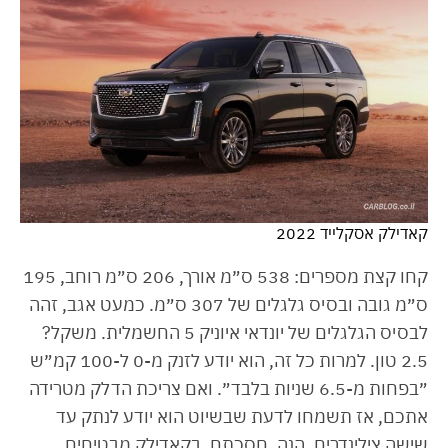
קאדילק אסקלייד 2022
קחו קצת מספרים: 538 ס״מ אורך, 206 ס״מ רוחב, 195
ס״מ גובה ובסיס גלגלים של 307 ס״מ. כמעט אגב, זהה
לבסיס הגלגלים של יונדאי איוניק 5 החשמלית. משקל?
2.5 טון. למרות כל זה, הוא יודע לזנק מ-0 ל-100 קמ״ש
״בפחות מ-6.5 שניות בלבד״. ואם צריכת הדלק מטרידה
אתכם, אז תשמחו לדעת שבשיוט הוא יודע לנתק עד
שישה צילינדרים. הנה, חסכתם. בקאדילק מבטיחים