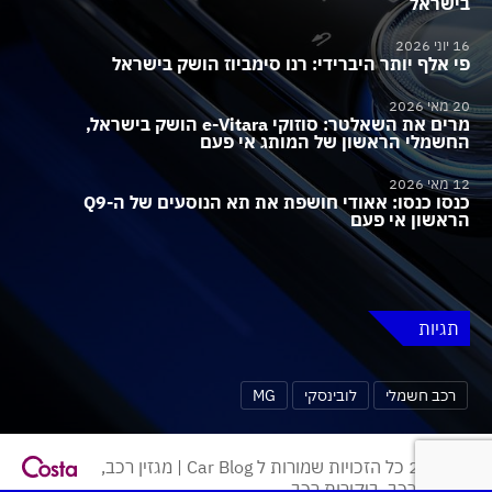
בישראל
16 יוני 2026
פי אלף יותר היברידי: רנו סימביוז הושק בישראל
20 מאי 2026
מרים את השאלטר: סוזוקי e-Vitara הושק בישראל,
החשמלי הראשון של המותג אי פעם
12 מאי 2026
כנסו כנסו: אאודי חושפת את תא הנוסעים של ה-Q9
הראשון אי פעם
תגיות
רכב חשמלי
לובינסקי
MG
© 2026 כל הזכויות שמורות ל Car Blog | מגזין רכב,
חדשות רכב, ביקורות רכב.