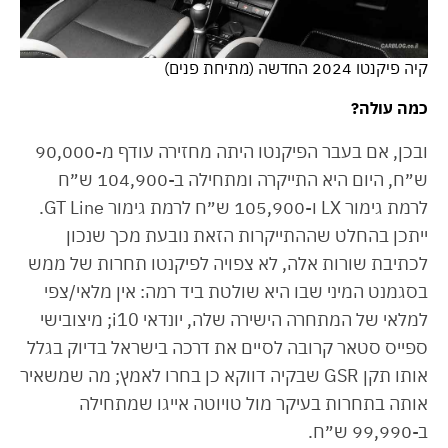
קיה פיקנטו 2024 החדשה (מתיחת פנים)
כמה עולה?
ובכן, אם בעבר הפיקנטו היתה מחזירה עודף מ-90,000
ש״ח, היום היא התייקרה ומתחילה ב-104,900 ש״ח
לרמת גימור LX ו-105,900 ש״ח לרמת גימור GT Line.
ייתכן בהחלט שההתייקרות הזאת נובעת מכך שנכון
לכתיבת שורות אלה, לא צפויה לפיקנטו תחרות של ממש
בסגמנט המיני שבו היא שולטת ביד רמה: אין מלאי/צפי
למלאי של המתחרה הישירה שלה, יונדאי i10; מיצובישי
ספייס סטאר קרובה לסיים את דרכה בישראל בדיוק בגלל
אותו תקן GSR שבקיה דווקא כן בחרו לאמץ; מה שמשאיר
אותה בתחרות בעיקר מול טויוטה אייגו שמתחילה
ב-99,990 ש״ח.