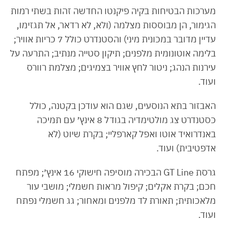
מערכות הבטיחות בקיה פיקנטו החדשה זהות בשתי רמות
הגימור, הן מבוססות מצלמה (ולא, לא רדאר, אל תגזימו,
עדיין מדובר במכונית מיני) והסטנדרט כולל 7 כריות אוויר;
בלימה אוטונומית מלפנים; תיקון סטייה מנתיב; התרעה על
עירנות הנהג; ניטור לחץ אוויר בצמיגים; מצלמת רוורס
ועוד.
האבזור בתא הנוסעים, שגם הוא עודכן בקטנה, כולל
כסטנדרט צג מולטימדיה בגודל 8 אינץ׳ עם תמיכה
באנדרואיד אוטו ואפל קארפליי; בקרת שיוט (לא
אדפטיבית) ועוד.
גרסת GT Line הבכירה מוסיפה חישוקי 16 אינץ׳; מפתח
חכם; בקרת אקלים; קיפול מראות חשמלי; מושבי עור
מלאכותית; תאורת לד מלפנים ומאחור; גג חשמלי נפתח
ועוד.