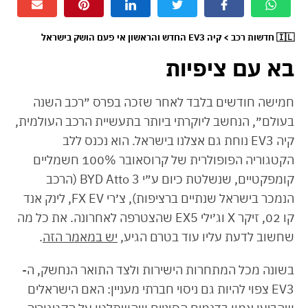
🇮🇱 חדשות רכב > קיה EV3 החדש והראשון אי פעם הושק בישראל
בא עם ציפיות
חמישה חודשים בלבד לאחר שזכה בפרס ״רכב השנה
בעולם״, הנחשב ליוקרתי ביותר בתעשיית הרכב העולמית,
קיה EV3 נוחת גם אצלנו בישראל. הוא נכנס ללב
הקטגוריה הפופולרית של קרוסאובר 100% חשמליים
קומפקטיים, שנשלטת כיום ע״י BYD Atto 3 (הרכב
הנמכר בישראל שנתיים ברציפות), צ׳רי FX EV, לינק אנד
קו 02, זיקר X וג׳ילי EX5 שהצטרפה לאחרונה. את כל מה
שחשוב לדעת עליו עוד בטרם הגיע,
יש במאמר הזה
.
בשונה מכל המתחרות הישירות ולצד התואר הנחשק, ה-
EV3 צפוי להיות גם ניסוי חברתי מעניין: האם הישראלים