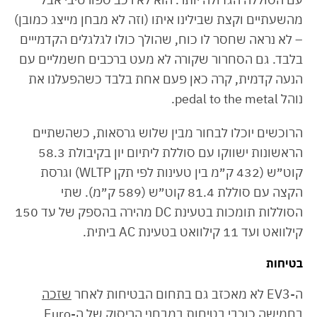
מהשעתיים וקצת שבילינו איתו (וזה לא מבחן מייצג כמובן)
– לא נראה שחסר לו כוח, שהולך כולו לגלגלים הקדמייים
בלבד. גם הסחרור שקורה לא מעט ברכבים חשמליים עם
הנעה קדמית, קרה כאן פעם אחת בלבד כשהפעלנו את
נוהל pedal to the metal.
הרוכשים יוכלו לבחור מבין שלוש גרסאות, כשהשתיים
הראשונות ישווקו עם סוללת ליתיום יון בקיבולת 58.3
קוט״ש (432 ק״מ בין טעינות לפי תקן WLTP) וגרסת
הקצה עם סוללת 81.4 קוט״ש (589 ק״מ). שתי
הסוללות תומכות בטעינת DC מהירה בהספק של עד 150
קילוואט ועד 11 קילוואט בטעינת AC ביתית.
בטיחות
ה-EV3 לא מאכזב גם בתחום הבטיחות לאחר
שזכה
בחמישה כוכבי בטיחות
במבחני הריסוק של ה-Euro