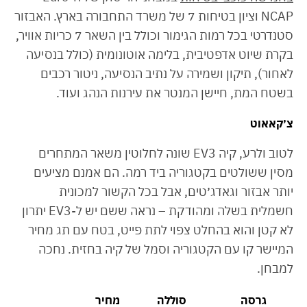
NCAP וציון בטיחות 7 של משרד התחבורה בארץ. האבזור
סטנדרטי בכל רמות הגימור וכולל בין השאר 7 כריות אוויר,
בקרת שיוט אדפטיבית, בלימה אוטונומית (כולל בנסיעה
לאחור), תיקון ושמירה על נתיב הנסיעה, ניטור רכבים
בשטח המת, חיישן המנטר את עירנות הנהג ועוד.
צ׳קאאוט
לטוב ולרע, קיה EV3 שונה לחלוטין משאר המתחרים
מסין ששולטים בקטגוריה ביד רמה. הם אמנם מציעים
יותר אבזור וגאדג׳טים, אבל בכל הקשור למכונית
חשמלית בשלה ומהודקת – נראה ששם יש ל-EV3 יתרון
לא קטן והוא בהחלט צפוי לתת פייט, בטח עם תג מחיר
המיישר קו עם הקטגוריה וסמל של קיה בחזית. נחכה
למבחן.
גרסה
סוללה
מחיר