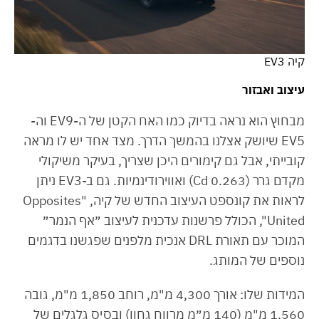
קיה EV3
עיצוב ואבזור
מבחוץ הוא נראה בדיוק כמו האח הקטן של ה-EV9 וה-
EV5 שיושק אצלנו בהמשך הדרך. מצד אחד יש לו מראה
קובייתי, אבל גם קימורים היכן שצריך, בעיקר משיקולי
מקדם גרר (0.263 Cd) ואווירודינמיות. גם ב-EV3 ניתן
לראות את קונספט העיצוב החדש של קיה, "Opposites
United", הכולל פרשנות עדכנית לעיצוב ״אף הנמר״
המוכר עם תאורת DRL אנכית מלפנים שפגשנו בדגמים
נוספים של המותג.
המידות שלו: אורך 4,300 מ"מ, רוחב 1,850 מ"מ, גובה
1,560 מ"מ (140 מ״מ מרווח גחון) ובסיס גלגלים של