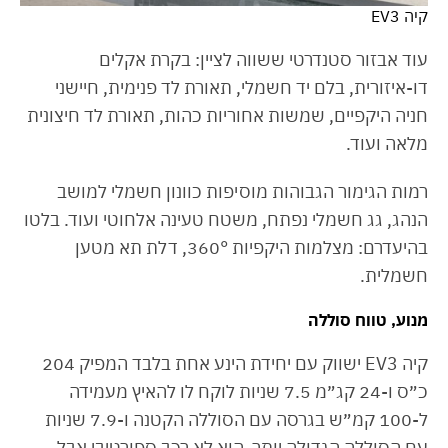
קיה EV3
עוד אבזור סטנדרטי ששווה לציין: בקרת אקלים
דו-איזורית, בלם יד חשמלי, תאורת לד פנימית, חיישני
חניה היקפיים, שמשות אחוריות כהות, תאורת לד חיצונית
מלאה ועוד.
רמות הגימור הגבוהות מוסיפות כוונון חשמלי למושב
הנהג, גג חשמלי נפתח, משטח טעינה אלחוטי ועוד. בלטו
בהיעדרם: מצלמות היקפיות 360°, דלת תא מטען
חשמלית.
מנוע, טווח סוללה
קיה EV3 ישווק עם יחידת הינע אחת בלבד המפיק 204
כ״ס ו-24 קג״מ 7.5 שניות לוקח לו להאיץ מעמידה
ל-100 קמ״ש בגרסה עם הסוללה הקטנה ו-7.9 שניות
עם הסוללה הגדולה יותר. הוא לא רכב ספורטיבי אבל