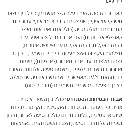
קיה EV9
האבזור בגרסה הזאת בעלת ה-7 מושבים, כולל בין השאר
חישוקי 19 אינץ׳; שני צגים בגודל 12.3 אינץ׳ עבור לוח
המחוונים והמולטימדיה (כולל אנדרואיד אוטו ואפל
קארפליי אלחוטיים) ועוד אחד בגודל 5.3 אינץ׳ עבור
בקרת האקלים; בקרת אקלים עם שלושה איזורים;
מצלמות היקפיות 360 מעלות; בלם יד חשמלי; חלון גג
נפתח מלפנים ועוד אחד מאחור (לא נפתח); חימום
ואוורור במושבים מלפנים; משטח טעינה אלחוטי; תאורת
לד ומתאם V2L המאפשר להשתמש באנרגיה שבסוללה
לצורך הפעלת מכשירים חשמליים (חובה לנסות).
אבזור הבטיחות הסטנדרטי
כולל בין השאר 9 כריות
אוויר, כל מערכות הבטיחות האקטיביות הקיימות (בקרת
שיוט אדפטיבית, בלימת חירום כולל בנסיעה לאחור, תיקון
ושמירה על נתיב הנסיעה; הצגת השטח המת באמצעות