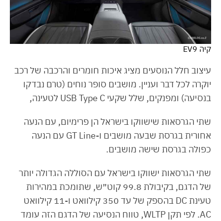
קיה EV9
עיצוב חלל הנוסעים מציג איכות חומרים והרכבה של רכב
יוקרה לכל דבר ועניין. מושבים סופר נוחים (טרם נבדקו
בנסיעה) ומפנקים, שלל שקעי USB Type C לטעינה,
שתי הגרסאות שישווקו בישראל הן פרימיום, עם הנעה
אחורית בגרסת שבעה מושבים ו-GT Line עם הנעה
כפולה בגרסת שישה מושבים.
שתי הגרסאות ישווקו בישראל עם הסוללה הגדולה יותר
של הדגם, בקיבולת 99.8 קוט״ש, שתומכת במהירות
טעינת DC בהספק של עד 350 קילוואט ו-11 קילוואט
AC. לפי תקן WLTP, טווח הנסיעה של הדגם הזה עומד