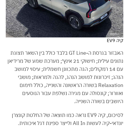
קיה EV9
האבזור בגרסת ה-GT Line בלבד כולל בין השאר תצוגת
נתונים עילית; חישוקי 21 אינץ׳; מערכת שמע של מרידיאן
עם 14 רמקולים; הגה מתכוונן חשמלית; עיסוי למושב
הנהג; זיכרונות למושב הנהג, להגה ולמראות; מושבי
Relaxation בשורה הראשונה והשנייה, כולל חימום
ואוורור; קונסולה עם מגירה נשלפת עבור הנוסעים
היושבים בשורה השנייה.
לסיכום, קיה EV9 נראה כמו תוצאה של החלטת קונצרן
יונדאי-קיה לעשות All In ולייצר ספינת דגל איכותית.