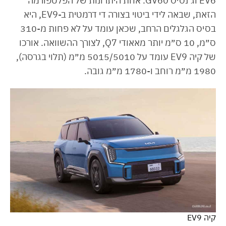
EV6 וג׳נסיס GV60. אחת היתרונות של הפלטפורמה
הזאת, שבאה לידי ביטוי בצורה די דרמטית ב-EV9, היא
בסיס הגלגלים הרחב, שכאן עומד על לא פחות מ-310
ס״מ, 10 ס״מ יותר מאאודי Q7, לצורך ההשוואה. אורכו
של קיה EV9 עומד על 5015/5010 מ״מ (תלוי בגרסה),
1980 מ״מ רוחב ו-1780 מ״מ גובה.
קיה EV9