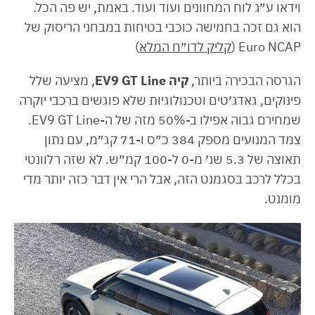
וידאו ע״ג לוח המחוונים ועוד ועוד. באמת, יש פה הכל.
הוא גם זכה בחמישה כוכבי בטיחות במבחני הריסוק של
Euro NCAP (
קליק לדו״ח המלא
)
הגרסה הבכירה ביותר,
קיה EV9 GT Line
, מציעה שלל
פינוקים, גאדג׳טים וטכנולוגיות שלא פוגשים ברכבי יוקרה
שמחירם גבוה אפילו ב-50% מזה של ה-EV9 GT Line.
צמד המנועים מספק 384 כ״ס ו-71 קג״מ, עם נתון
תאוצה של 5.3 שנ׳ מ-0 ל-100 קמ״ש. לא שזה רלוונטי
בכלל לרכב בסגמנט הזה, אבל הרי אין דבר כזה יותר מדי
מומנט.