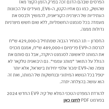
הפרסים שבהם הדגם זכה בפרק הזמן הקצר מאז
שהושק, כמו גם אחיו הקטן, ה-EV6, מעידים על הכוונות
העתידיות של היצרנית הקוריאנית, להמשיך ולבסס את
מעמדה בכל סגמנט החשמליות, ללא שום חשש מיצרניות
גדולות ממנה.
החסרון – תג המחיר הגבוה שמתחיל ב-429,000 ש״ח
לגרסת ה-EV9 פרימיום ו-489,000 ש״ח, אמנם מכניס
את המותג לראשונה לסגמנט היוקרה, אבל גם סותם את
הגולל על התואר ״מותג עממי״. גם היבואנית טלקאר לא
צופה שה-EV9 ימכור אלפי יחידות בישראל, אלא יותר
יטפל בכל הנושא המיתוגי ובנחשקות של המותג, ואת זה
הוא עושה בהצלחה יתרה.
להורדת המפרט הטכני המלא של קיה EV9 החדש 2024
בפורמט PDF
לחצו כאן