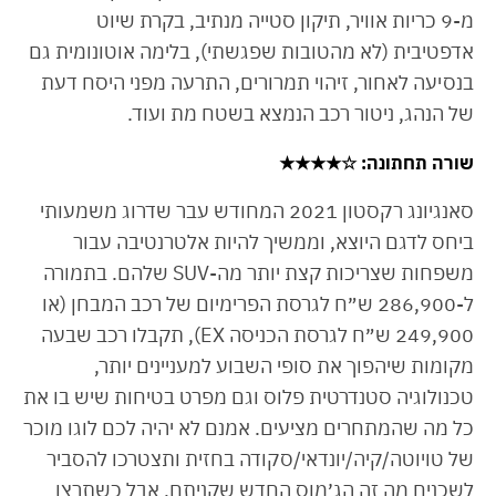
מ-9 כריות אוויר, תיקון סטייה מנתיב, בקרת שיוט
אדפטיבית (לא מהטובות שפגשתי), בלימה אוטונומית גם
בנסיעה לאחור, זיהוי תמרורים, התרעה מפני היסח דעת
של הנהג, ניטור רכב הנמצא בשטח מת ועוד.
שורה תחתונה
: ☆★★★★
סאנגיונג רקסטון 2021 המחודש עבר שדרוג משמעותי
ביחס לדגם היוצא, וממשיך להיות אלטרנטיבה עבור
משפחות שצריכות קצת יותר מה-SUV שלהם. בתמורה
ל-286,900 ש״ח לגרסת הפרימיום של רכב המבחן (או
249,900 ש״ח לגרסת הכניסה EX), תקבלו רכב שבעה
מקומות שיהפוך את סופי השבוע למעניינים יותר,
טכנולוגיה סטנדרטית פלוס וגם מפרט בטיחות שיש בו את
כל מה שהמתחרים מציעים. אמנם לא יהיה לכם לוגו מוכר
של טויוטה/קיה/יונדאי/סקודה בחזית ותצטרכו להסביר
לשכנים מה זה הג׳מוס החדש שקניתם, אבל כשתרצו