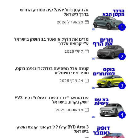
זה הקטן גדול יהיה? קיה סטוניק החדש
בדרך לישראל
20 אפריל 2026
1
מרים את הרף: אוואטר 11 הושק בישראל
ע״י קבוצת אלבר
7 יולי 2025
2
קטנה אבל מפתיעה בגדול: דונגפנג בוקס,
סופר מיני חשמלית
24 מרץ 2025
3
עם התואר ״רכב השנה בעולם״: קיה EV3
יושק בקרוב בישראל
18 אוגוסט 2025
4
BYD Atto 3 קילר? לינק אנד קו 02 הושק
בישראל