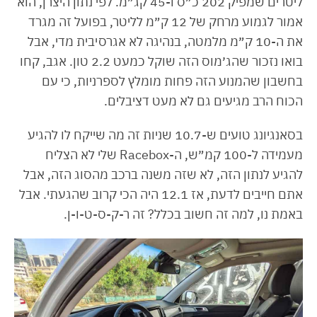
ליטרים שמפיק 202 כ״ס ו-45 קג״מ. לפי נתון היצרן, הוא
אמור לגמוע מרחק של 12 ק״מ לליטר, בפועל זה מגרד
את ה-10 ק״מ מלמטה, בנהיגה לא אגרסיבית מדי, אבל
בואו נזכור שהג׳מוס הזה שוקל כמעט 2.2 טון. אגב, קחו
בחשבון שהמנוע הזה פחות מומלץ לספרניות, כי עם
הכוח הרב מגיעים גם לא מעט דציבלים.
בסאנגיונג טועים ש-10.7 שניות זה מה שייקח לו להגיע
מעמידה ל-100 קמ״ש, ה-Racebox שלי לא הצליח
להגיע לנתון הזה, לא שזה משנה ברכב מהסוג הזה, אבל
אתם חייבים לדעת, אז 12.1 היה הכי קרוב שהגעתי. אבל
באמת נו, למה זה חשוב בכלל? זה ר-ק-ס-ט-ו-ן.