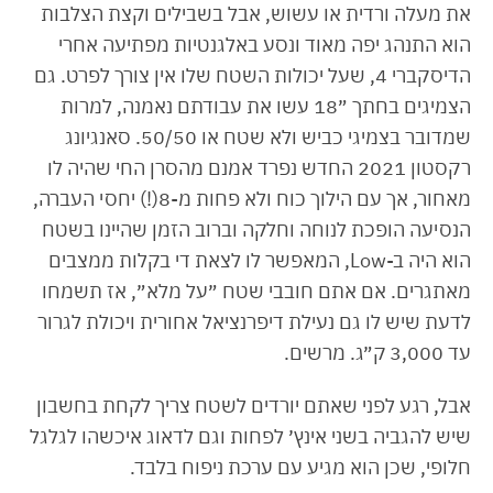
את מעלה ורדית או עשוש, אבל בשבילים וקצת הצלבות
הוא התנהג יפה מאוד ונסע באלגנטיות מפתיעה אחרי
הדיסקברי 4, שעל יכולות השטח שלו אין צורך לפרט. גם
הצמיגים בחתך ״18 עשו את עבודתם נאמנה, למרות
שמדובר בצמיגי כביש ולא שטח או 50/50. סאנגיונג
רקסטון 2021 החדש נפרד אמנם מהסרן החי שהיה לו
מאחור, אך עם הילוך כוח ולא פחות מ-8(!) יחסי העברה,
הנסיעה הופכת לנוחה וחלקה וברוב הזמן שהיינו בשטח
הוא היה ב-Low, המאפשר לו לצאת די בקלות ממצבים
מאתגרים. אם אתם חובבי שטח ״על מלא״, אז תשמחו
לדעת שיש לו גם נעילת דיפרנציאל אחורית ויכולת לגרור
עד 3,000 ק״ג. מרשים.
אבל, רגע לפני שאתם יורדים לשטח צריך לקחת בחשבון
שיש להגביה בשני אינץ׳ לפחות וגם לדאוג איכשהו לגלגל
חלופי, שכן הוא מגיע עם ערכת ניפוח בלבד.