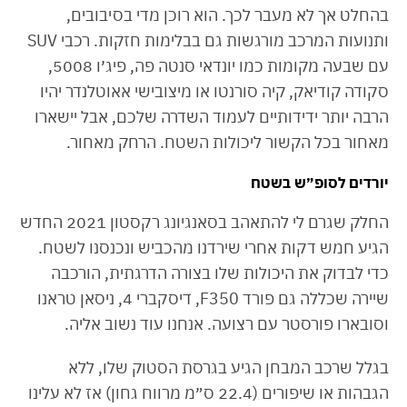
בהחלט אך לא מעבר לכך. הוא רוכן מדי בסיבובים,
ותנועות המרכב מורגשות גם בבלימות חזקות. רכבי SUV
עם שבעה מקומות כמו יונדאי סנטה פה, פיג׳ו 5008,
סקודה קודיאק, קיה סורנטו או מיצובישי אאוטלנדר יהיו
הרבה יותר ידידותיים לעמוד השדרה שלכם, אבל יישארו
מאחור בכל הקשור ליכולות השטח. הרחק מאחור.
יורדים לסופ״ש בשטח
החלק שגרם לי להתאהב בסאנגיונג רקסטון 2021 החדש
הגיע חמש דקות אחרי שירדנו מהכביש ונכנסנו לשטח.
כדי לבדוק את היכולות שלו בצורה הדרגתית, הורכבה
שיירה שכללה גם פורד F350, דיסקברי 4, ניסאן טראנו
וסובארו פורסטר עם רצועה. אנחנו עוד נשוב אליה.
בגלל שרכב המבחן הגיע בגרסת הסטוק שלו, ללא
הגבהות או שיפורים (22.4 ס״מ מרווח גחון) אז לא עלינו