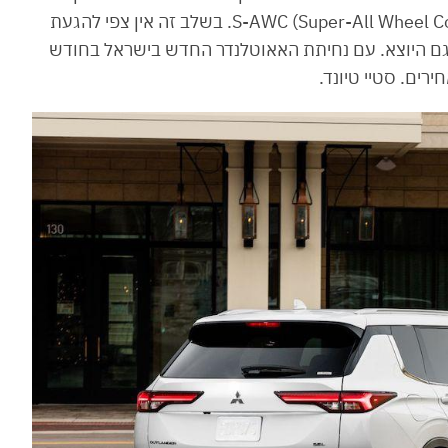
כ״ס ומערכת ההנעה הכפולה של מיצובישי S-AWC (Super-All Wheel Control). בשלב זה אין צפי להגעת
דגם היוצא. עם נחיתת האאוטלנדר החדש בישראל בחודש
רים. סטיי טיונד.