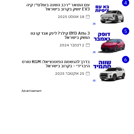
4
עם התואר ״רכב השנה בעולם״: קיה
EV3 יושק בקרוב בישראל
18 אוגוסט 2025
5
BYD Atto 3 קילר? לינק אנד קו 02
הושק בישראל
2 דצמבר 2024
6
בדרך להגשמת הפוטנציאל: KGM טורס
היברידי – בקרוב בישראל
25 אוקטובר 2025
Advertisement