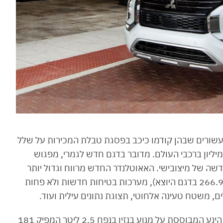
עשורים שבהן קודמו כיכב בפסגת טבלת המכירות על שלל
רסאותיו עם 53 אלף מכירות בישראל וסה״כ 2.6 מיליון ברכבי העולם. מדובר בדגם חדש לגמרי, מפגוש
שה של מיצובישי. האאוטלנדר החדש מרווח וגדול יותר
מהדור הנוכחי, עם בסיס גלגלים של 270.5 ס״מ (266.9 בדגם היוצא), מערכות בטיחות חדשות ולא פחות
בכלמוביל ישווקו את האאוטלנדר החדש עם יחידת הינע המבוססת על מנוע בנזין בנפח 2.5 ליטר המפיק 181