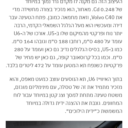
העיצוב הזה גם מקנה לו מקדם גרר נמוך במיוחד
של 0.248 Cd. מאחור, הוא מזכיר בצורה מחשידה מדי
את Volvo C40, וזאת מחמאה כמובן. פתח הטעינה עבר
דירה ומעכשיו הוא מעל הגלגל השמאלי הקדמי, הרבה
יותר נוח ופרקטי מהמיקום שלו ב-U5. אורכו של ה-U6
עומד על 480 ס״מ, רוחבו 188 ס״מ וגובהו 164 ס״מ.
כמו ב-U5, בסיס הגלגלים נדיב גם כאן ועומד על 280
ס״מ. וכמו בכל קרוסאובר קופה, גם כאן יש מחיר של
פרקטיות כשנפח תא המטען עומד על 472 ליטרים בלבד.
בתוך האיווייז U6, תא הנוסעים עוצב כמעט מאפס, והוא
מזכיר מתמיד את זה של טסלה, עם מינימליזם מוגזם,
משטח טעינה מתחת למסך וצג קטן במיוחד עבור לוח
המחוונים. גונבת את ההצגה ידית גדולה במיוחד
המשמשת כ״ידית הילוכים״.