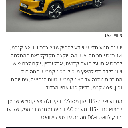
איווייז U6
יש גם מנוע חדש שיודע להפיק 218 כ״ס ו-32.1 קג״מ,
14 כ״ס יותר מה-U5. מה שקצת מקלקל זאת ההחלטה
לבסס אותו על הנעה קדמית, אבל עדיין, ייקח לכם 6.9
שנ׳ בלבד כדי להאיץ מ-0 ל-100 קמ״ש. המהירות
המירבית נותרה על 160 קמ״ש. טווח הנסיעה, ניחשתם
נכון, 405 ק״מ, בדיוק כמו אחיו הגדול.
המנוע של ה-U6 ניזון מסוללה בקיבולת 63 קוט״ש שניתן
למצוא גם ב-U5. טעינת AC ביתית נתמכת בהספק של עד
11 קילוואט ו-DC מהירה עד 90 קילוואט.