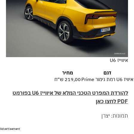
איווייז U6
דגם
מחיר
איוויז U6 רמת גימור Prime
219,00 ש״ח
להורדת המפרט הטכני המלא של איווייז U6
בפורמט
PDF לחצו כאן
תמונות: יצרן
Advertisement