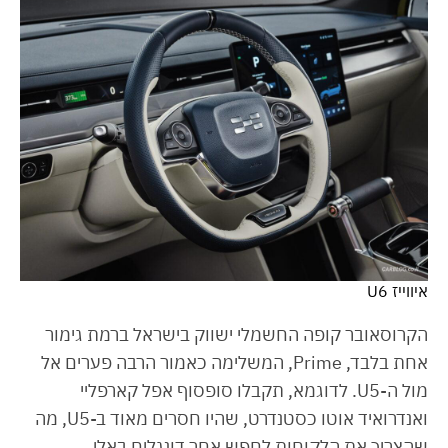
איווייז U6
הקרוסאובר קופה החשמלי ישווק בישראל ברמת גימור
אחת בלבד, Prime, המשלימה כאמור הרבה פערים אל
מול ה-U5. לדוגמא, תקבלו סופסוף אפל קארפליי
ואנדרואיד אוטו כסטנדרט, שהיו חסרים מאוד ב-U5, מה
שהצריך את הלקוחות לחפש אחר דונגלים באלי