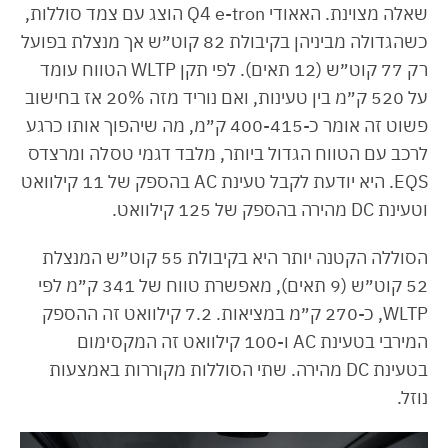
שאלה מצוינת. האאודי Q4 e-tron הוצג עם צמד סוללות,
כשהגדולה מביניהן בקיבולת 82 קוט״ש אך מנצלת בפועל
רק 77 קוט״ש (12 תאים). לפי תקן WLTP הטווח עומד
על 520 ק״מ בין טעינות, ואם נוריד מזה 20% אז בחישוב
פשוט זה אומר כ-400-415 ק״מ, מה שיהפוך אותו כרגע
לרכב עם הטווח הגדול ביותר, מלבד דגמי טסלה ומרצדס
EQS. היא יודעת לקבל טעינת AC בהספק של 11 קילוואט
וטעינת DC מהירה בהספק של 125 קילוואט.
הסוללה הקטנה יותר היא בקיבולת 55 קוט״ש המנצלת
52 קוט״ש (9 תאים), מאפשרת טווח של 341 ק״מ לפי
WLTP, כ-270 ק״מ במציאות. 7.2 קילוואט זה ההספק
המירבי בטעינת AC ו-100 קילוואט זה המקסימום
בטעינת DC מהירה. שתי הסוללות מקוררות באמצעות
נוזל.