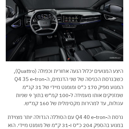
היצע המנועים יכלול הנעה אחורית וכפולה (Quattro),
כשבגרסת הכניסה של שני הדגמים, ה-Q4 35 e-tron
המנוע מפיק 170 כ״ס ומומנט מיידי של 31 קג״מ
שמזניקים אותו מעמידה ל-100 קמ״ש בתוך 9 שניות
עגולות, עד למהירות מקסימלית של 160 קמ״ש.
גרסת ה-Q4 40 e-tron עם הסוללה הגדולה יותר מצוידת
במנוע בהספק 204 כ״ס ו-31 ק״מ של מומנט מיידי. הוא