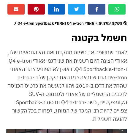
🌎 השקה עולמית > אאודי Q4 e-tron ואאודי Q4 e-tron Sportback ⚡
חשמל בקטנה
לאחר שחשפה אב טיפוס מתקדם ואת תא הנוסעים שלו,
אאודי הציגה היום רשמית את שני דגמי אאודי Q4 e-tron
ו-Q4 Sportback e-tron. באופן לא מפתיע צמד האאודי
e-tronים החדש נראה כמו האח הקטן של ה-e-tron
שהחל את דרכו ב-2019 ויהוו למעשה את כרטיס הכניסה
לרכבים החשמליים של אאודי ולסגמנט ה-SUV
הקומפקטיים, כשה-Q4 e-tron וגרסת ה-Sportback
צפויים להיות רבי המכר של המותג, לפחות בכל הקשור
להנעה חשמלית.