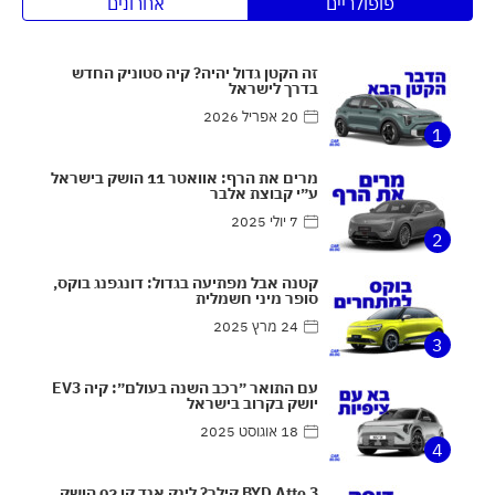
פופולריים
אחרונים
זה הקטן גדול יהיה? קיה סטוניק החדש
בדרך לישראל
20 אפריל 2026
1
מרים את הרף: אוואטר 11 הושק בישראל
ע״י קבוצת אלבר
7 יולי 2025
2
קטנה אבל מפתיעה בגדול: דונגפנג בוקס,
סופר מיני חשמלית
24 מרץ 2025
3
עם התואר ״רכב השנה בעולם״: קיה EV3
יושק בקרוב בישראל
18 אוגוסט 2025
4
BYD Atto 3 קילר? לינק אנד קו 02 הושק