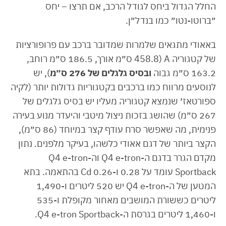
החלל הגדול ביחס לגודל הרכב, אם תרצו – יחס
״ברוטו-נטו״ כמו בנדל״ן.
באאודי מתגאים שלמרות שמדובר ברכב עם פרופורציות
של קטגוריה A (458.8 ס״מ אורך, 186.5 ס״מ רוחב,
163.2 ס״מ גבוה
ובסיס גלגלים של 276 ס״מ
), יש
לנוסעים מרווח כמו ברכבים בקטגוריות גדולות יותר (לקיה
ספורטאז׳ שנמצא קטגוריה מעליו יש בסיס גלגלים של
267 ס״מ) שהושג בזכות ניצול מיטבי והיעדר מנוע בעירה
פנימית, מה שאפשר סרח עודף קצר במיוחד (86 ס״מ),
הקצר ביותר של דגם אאודי כלשהו, בעיקר מלפנים. נתון
מקדם הגרר בדגם ה-Q4 e-tron וה-Q4 e-tron
Sportback עומד על 0.28 ו-0.26 Cd בהתאמה. בתא
המטען של ה-Q4 e-tron יש 520 ליטרים ו-1,490
ליטרים כששורת המושבים מאחור מקופלת ו-535
ו-1,460 ליטרים בגרסת ה-Q4 e-tron Sportback.