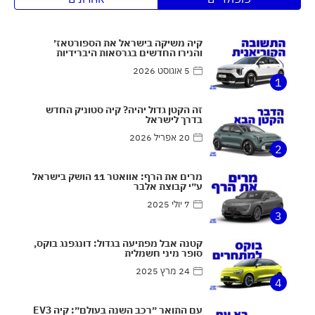
קיה משיקה בישראל את הספורטאז׳
והנירו החדשים בגרסאות היברידיות
5 אוגוסט 2026
1
זה הקטן גדול יהיה? קיה סטוניק החדש
בדרך לישראל
20 אפריל 2026
2
מרים את הרף: אוואטר 11 הושק בישראל
ע״י קבוצת אלבר
7 יולי 2025
3
קטנה אבל מפתיעה בגדול: דונגפנג בוקס,
סופר מיני חשמלית
24 מרץ 2025
4
עם התואר ״רכב השנה בעולם״: קיה EV3