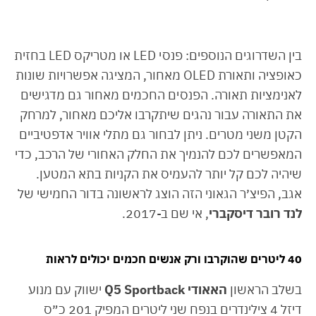
בין השדרוגים הנוספים: פנסי LED או מטריקס LED בחזית
כאופציה ותאורת OLED מאחור, המציגה אפשרויות שונות
לאנימציות תאורה. הפנסים החכמים מאחור גם מדגישים
את התאורה עבור נהגים שיתקרבו אליכם מאחור, למרחק
הקטן משני מטרים. ניתן לבחור גם מתלי אוויר אדפטיביים
המאפשרים לכם להנמיך את החלק האחורי של הרכב, כדי
שיהיה לכם קל יותר להעמיס את הקניות בתא המטען.
אגב, הפיצ׳ר הגאוני הזה הוצג לראשונה בדור החמישי של
לנד רובר דיסקברי
, אי שם ב-2017.
40 ליטרים שהוקרבו ורק אנשים חכמים יכולים לראות
בשלב הראשון
האאודי Q5 Sportback
ישווק עם מנוע
דיזל 4 צילינדרים בנפח שני ליטרים המפיק 201 כ״ס