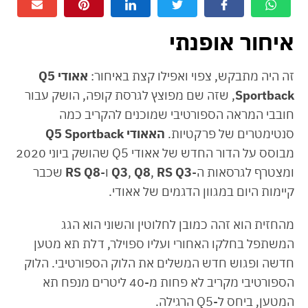
איחור אופנתי
זה היה מתבקש, צפוי ואפילו קצת באיחור:
אאודי Q5
Sportback
, שזה שם מפוצץ לגרסת קופה, הושק עבור
חובבי המראה הספורטיבי שמוכנים להקריב כמה
סנטימטרים של פרקטיות.
האאודי Q5 Sportback
מבוסס על הדור החדש של אאודי Q5 שהושק ביוני 2020
ומצטרף לגרסאות ה-
Q3
RS
,
Q8
,
Q3
ו-
RS Q8
שכבר
קיימות היום במגוון הדגמים של אאודי.
מהחזית הוא זהה כמובן לחלוטין והשוני הוא הגג
המשתפל בחלקו האחורי ועליו ספוילר, דלת תא מטען
חדשה ופגוש חדש המשלים את הלוק הספורטיבי. הלוק
הספורטיבי מקריב לא פחות מ-40 ליטרים מנפח תא
המטען, ביחס ל-Q5 הרגילה.